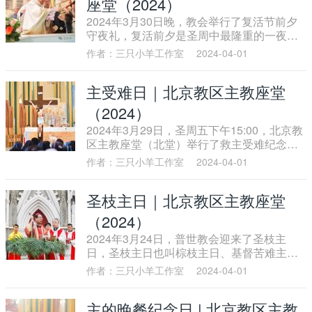
座堂（2024）
者之母，使之皆能出离暗冥，而得信德之
2024年3月30日晚，教会举行了复活节前夕
光。恳求怜视中国亿兆人民，皆尔圣子圣血
守夜礼，复活前夕是圣周中最隆重的一夜，
所赎，赖尔大功之转求，赐之同归耶稣圣
是逾越节三日庆典的高峰。
心，以得生命圣德之源，而共成一牧一栈。
作者：三只小羊工作室
2024-04-01
进教之佑，为我等祈。玛利亚圣宠之母，为
我等祈。在天中国之后，为我等祈。阿门。
主受难日｜北京教区主教座堂
（2024）
2024年3月29日，圣周五下午15:00，北京教
区主教座堂（北堂）举行了救主受难纪念仪
式。
作者：三只小羊工作室
2024-04-01
圣枝主日｜北京教区主教座堂
（2024）
2024年3月24日，普世教会迎来了圣枝主
日，圣枝主日也叫棕枝主日、基督苦难主
日，是受难周的第一天，它标志着圣周的开
作者：三只小羊工作室
2024-04-01
始。
主的晚餐纪念日 | 北京教区主教