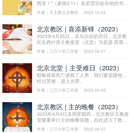
西亚！”（参路2:11）圣若望宗徒在他的书信
旧约选民，在西乃山的宣告后，开始全新的
中，为我们展现了一幅清晰的天主的容貌：
旷野之旅。圣教会将“耶稣显圣容”的福音安排
作者：天主教北京教区
2023-12-24
天主是“父”（若一3:1），天主是“光”（若一1:
在四旬期第二主日，希望我们与门徒一起，
5），天主是“爱”（若一4:8）。过去的三年，
偕同耶稣登上高山，迎接即将来临的逾越庆
北京教区先后制定了“圣父年”、“圣子年”、“圣
北京教区 | 喜添新铎（2023）
节。让我们与梅瑟、厄里亚和耶稣相遇，在
神年”，旨在邀请大家深刻反思信仰的基础、
陪伴候洗者热切盼望重生的期待中，追忆法
2023年4月25日，圣马尔谷的庆日，北京教
奥迹的中枢、生命的动力、祈祷的意义。新
律的时代，深思先知的使命，感悟基督的救
区在西什库主教座堂（北堂）为若瑟·郭晨执
的一年即将到来，北京教区将2024年定为“圣
恩。
事举行隆重的司铎祝圣典礼。
三年”，希望大家继续增进我们和天主的关
作者：三只小羊工作室
2023-04-27
系。天主透过“外在工程”，给我们启示了“内
在生命”，同时以祂的“内在生命”，光照整
北京北堂｜主受难日（2023）
个“外在工程”（参《天主教教理》236条）。
让我们在耶稣圣婴诞生的平安与喜乐中，共
耶稣藉着死亡拯救了人类，我们要追随他，
同默想“圣言”在生活中的意义。
经过苦难，进入光荣。
作者：三只小羊工作室
2023-04-08
北京教区 | 主的晚餐（2023）
2023年4月6日圣周星期四，北京教区主教座
堂隆重举行主的晚餐弥撒，自此进入了教会
礼仪最重要的时刻：逾越节三日庆典。
作者：三只小羊工作室
2023-04-07