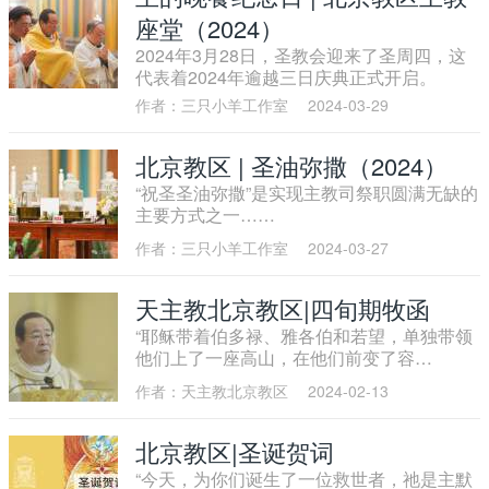
座堂（2024）
2024年3月28日，圣教会迎来了圣周四，这
代表着2024年逾越三日庆典正式开启。
作者：三只小羊工作室
2024-03-29
北京教区 | 圣油弥撒（2024）
“祝圣圣油弥撒”是实现主教司祭职圆满无缺的
主要方式之一……
作者：三只小羊工作室
2024-03-27
天主教北京教区|四旬期牧函
“耶稣带着伯多禄、雅各伯和若望，单独带领
他们上了一座高山，在他们前变了容
貌。”（谷9:2）耶稣在公开传教前进入约旦河
作者：天主教北京教区
2024-02-13
接受洗礼，在逾越节前登上高山彰显圣容，
前者指向了我们的洗礼，后者预告了我们的
复活（参《天主教教理》556）。圣父发言，
北京教区|圣诞贺词
圣子临在，圣神以鸽子和云彩的形象显现，
“今天，为你们诞生了一位救世者，祂是主默
天主圣三与人类展开直接的对话，我们如同