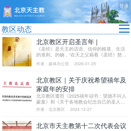
登录
教区动态
首页
北京教区开启圣言年 |
《圣经》是天主的话语、信仰的根基、生活
教区动态
的准则。的确，“在天之父藉着《圣经》慈爱
修院生活
地与自己的子女们相会，并同我们交谈。天
作者：媒体办公室
2026-01-25
主的话具有那么大的力量与德能，以致成为
认识天主
教会的支柱与力量，以及教会子女信德的活
力、灵魂的食粮、精神生活清澈不竭的泉源”
北京教区｜关于庆祝希望禧年及
艺术欣赏
(参《启示宪章》21号)。我们必须重视圣经，
家庭年的安排
推崇读经，进而能够使教会儿女广泛地获得
服务中心
圣言的滋养与光照为秉承圣教会"以圣言为中
北京教区遵照《2025禧年诏书：望德不叫人
心"的信仰传统，深化家庭信仰生活与信德代
政策法规
蒙羞》和《关于各地教会纪念自己的圣人、
际传递，北京教区定2026年为"圣言年"。"圣
真福、可敬者和天主忠仆的宗座信函》的要
作者：北京教区
2024-12-27
时事新闻
言年"以"祢的言语是我步履前的明灯"(咏119:
求，结合首都教会的牧灵实际，从教区、堂
105) 为主题，并定于2026年1月25日(常年期
区（团体）、家庭三个层面安排相关庆典活
北京市天主教第十二次代表会议
第三主日暨天主圣言主日)作为圣言年的开启
动，隆重庆祝普世教会的希望禧年及教区的
日。
家庭年。