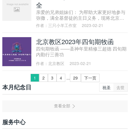
全
亲爱的兄弟姐妹们： 为帮助大家更好地参与
弥撒，满全基督徒的主日义务，现将北京教
区各堂区及祈祷所的弥撒时间汇集整理，以
作者：三只小羊工作室
2023-02-21
供各位参考使用。
北京教区2023年四旬期牧函
四旬期牧函 ——圣神年里精修三超德 四旬期
内勤行三善功
作者：北京教区
2023-02-21
1
2
3
4
...
29
下一页
本月纪念日
祝圣
去世
服务中心