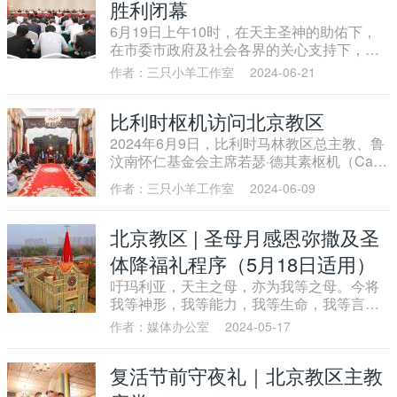
胜利闭幕
6月19日上午10时，在天主圣神的助佑下，
在市委市政府及社会各界的关心支持下，北
京市天主教第十二次代表会议胜利闭幕。北
作者：三只小羊工作室
2024-06-21
京市天主教爱国会副主席兼秘书长李妍主持
会议。
比利时枢机访问北京教区
2024年6月9日，比利时马林教区总主教、鲁
汶南怀仁基金会主席若瑟·德其素枢机（Cardi
nal Jozef De Kesel），圣母圣心会总会长、
作者：三只小羊工作室
2024-06-09
南怀仁基金会副主席普库塔神父（Father Ph
ukuta）一行5人对北京教区进行访问交流。
北京教区 | 圣母月感恩弥撒及圣
体降福礼程序（5月18日适用）
吁玛利亚，天主之母，亦为我等之母。今将
我等神形，我等能力，我等生命，我等言
行，我等所有，并中华全国人民，以孝爱之
作者：媒体办公室
2024-05-17
真情，全献于尔至甘至爱之圣心。求尔为众
司铎，及诸传教者之母，使之皆以恒心热
复活节前守夜礼｜北京教区主教
爱，广扬天主圣教。又求尔为教友之母，使
之皆能日进于德，时见增广。并求尔为教外