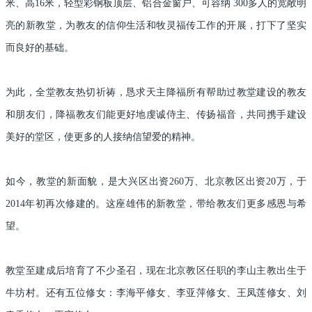
米、高16米，轻型彩钢板顶层、铝合金窗户、可容纳 300多人的宽敞明
亮的新教堂，为教友的信仰生活和牧灵福传工作的开展，打下了坚实
而良好的基础。
为此，全堂教友热切祈祷，恳求天主降福所有帮助过教堂建设的教友
和朋友们，降福教友们能更好地虔诚侍主、传扬福音，共同携手建设
美好的堂区，使更多的人接纳信望爱的精神。
如今，教堂的新面貌，是大兴区出资260万、北京教区出资20万，于
2014年初再次修建的。这座雄伟的新教堂，带给教友们更多感恩与希
望。
教堂至建成后培育了不少圣召，现在北京教区任职的李山主教出生于
牛坊村。还有五位修女：李海平修女、李亚萍修女、王凤莲修女、刘