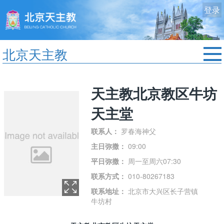
登录
北京天主教
首页
教区动态
天主教北京教区牛坊
修院生活
天主堂
认识天主
联系人：
罗春海神父
艺术欣赏
主日弥撒：
09:00
服务中心
平日弥撒：
周一至周六07:30
联系方式：
010-80267183
政策法规
联系地址：
北京市大兴区长子营镇
时事新闻
牛坊村