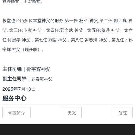
春香修女、王宏修女。
教堂也经历多位本堂神父的服务,第一任:杨科 神父,第二任:郭四庭 神
父, 第三任:卞寅 神父，第四任:郭文武 神父，第五任:贺兵 神父，第六
任:肖恩孝 神父，第七任:刘哲 神父，第八任:罗春海 神父，第九任：孙
宇辉 神父（现任职）。
主任司铎｜
孙宇辉神父
副主任司铎｜
罗春海神父
2025年7月13日
服务中心
堂区简介
天光
修院