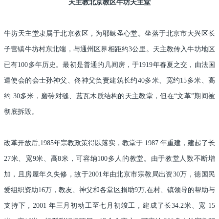
天主教北京教区牛坊天主堂
牛坊天主堂隶属于北京教区，为耶稣圣心堂。坐落于北京市大兴区长
子营镇牛坊村东北端，与通州区界相距约3公里。天主教传入牛坊地区
已有100多年历史。最初是普通的几间房，于1919年春夏之交，由法国
遣使会的会士孙神父、佟神父负责建筑长约40多米、宽约15多米、高
约 30多米，磨砖对缝、蓝瓦木质结构的天主教堂，但在“文革”期间被
彻底拆毁。
改革开放后,1985年宗教政策得以落实，教堂于 1987 年重建，建起了长
27米、宽9米、高8米，可容纳100多人的教堂。由于教堂人数不断增
加，且房屋年久失修，故于2001年由北京市宗教局出资30万，德国民
爱组织资助16万，教友、神父和各堂区捐助9万,在村、镇领导的帮助与
支持下，2001 年三月初动工至七月初竣工，建成了长34.2米、宽 15