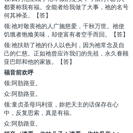
都要称我有福。全能者给我做了大事，祂的名号
何其神圣。【答】
领:祂对敬畏祂的人广施慈爱，千秋万世。祂使
饥饿者饱飨美味，却使富有者空手而回。【答】
领:祂扶助了祂的仆人以色列，因为祂常念及自
己的仁慈。正如祂曾应许我们的先祖，永久眷顾
亚巴郎和他的家族。【答】
福音前欢呼
领:阿肋路亚。
众:阿肋路亚。
领:童贞圣母玛利亚，妳把天主的话保存在心
中，反复思索，真是有福。
众:阿肋路亚。