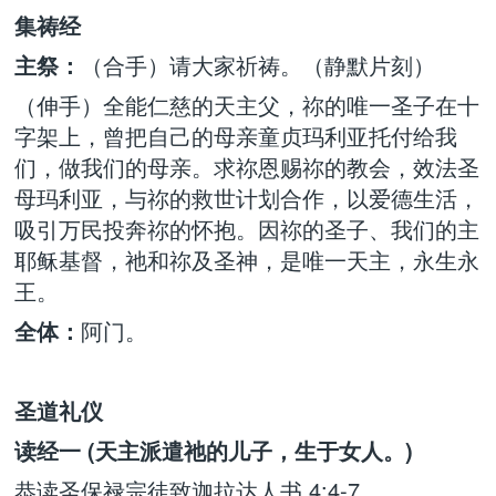
集祷经
主祭：
（合手）请大家祈祷。（静默片刻）
（伸手）全能仁慈的天主父，祢的唯一圣子在十
字架上，曾把自己的母亲童贞玛利亚托付给我
们，做我们的母亲。求祢恩赐祢的教会，效法圣
母玛利亚，与祢的救世计划合作，以爱德生活，
吸引万民投奔祢的怀抱。因祢的圣子、我们的主
耶稣基督，祂和祢及圣神，是唯一天主，永生永
王。
全体：
阿门。
圣道礼仪
读经一 (天主派遣祂的儿子，生于女人。)
恭读圣保禄宗徒致迦拉达人书 4:4-7