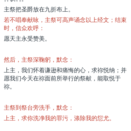
主祭把圣爵放在九折布上。
若不唱奉献咏，主祭可高声诵念以上经文；结束
时，信众欢呼：
愿天主永受赞美。
然后，主祭深鞠躬，默念：
上主，我们怀着谦逊和痛悔的心，求祢悦纳；并
愿我们今天在祢面前所举行的祭献，能取悦于
祢。
主祭到祭台旁洗手，默念：
上主，求你洗净我的罪污，涤除我的愆尤。