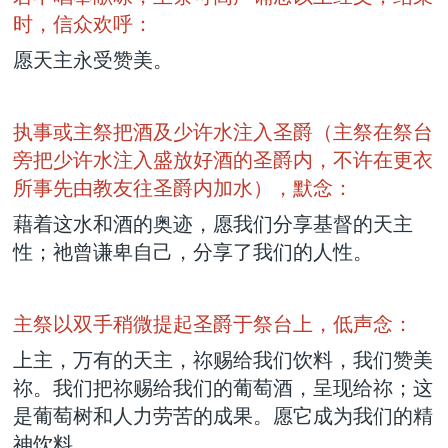
时，信众欢呼：
愿天主永受赞美。
执事或主祭把酒及少许水注入圣爵（主祭在祭台
旁把少许水注入盛放好酒的圣爵内，不许在更衣
所事先由教友往圣爵内加水），默念：
藉着这水和酒的奥迹，愿我们分享基督的天主
性；祂曾谦卑自己，分享了我们的人性。
主祭以双手稍微提起圣爵于祭台上，低声念：
上主，万有的天主，祢赐给我们饮料，我们赞美
祢。我们把祢赐给我们的葡萄酒，呈现给祢；这
是葡萄树和人力劳苦的成果。愿它成为我们的精
神饮料。