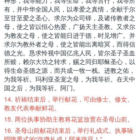
神形，我等能力，我等生命，我等言行，我等所
有，并中华全国人民，以孝爱之真情，全献于尔
至甘至爱之圣心。求尔为众司铎，及诸传教者之
母，使之皆以恒心热爱，广扬天主圣教。又求尔
为教友之母，使之皆能日进于德，时见增广。并
求尔为教外者之母，使之皆能出离暗冥，而得信
德之光。恳求怜视中国亿兆人民，皆尔圣子圣血
所赎，赖尔大功之转求，赐之同归耶稣圣心，以
得生命圣德之源，而共成一牧一栈。进教之佑，
为我等祈。玛利亚圣宠之母，为我等祈。在天中
国之后，为我等祈。阿门。
14. 祈祷结束后，举行献花，可由修士、修女、
教友代表奉献鲜花。
15. 两位执事协助主教将花篮放置在圣母山前。
16. 圣母山前献花结束后，举行礼成式。执事咏
唱隆重式的“弥撒礼成！阿来路亚！”