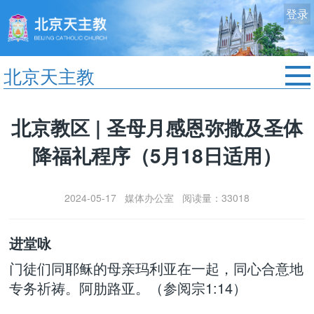
登录
北京天主教
首页
北京教区 | 圣母月感恩弥撒及圣体
教区动态
降福礼程序（5月18日适用）
修院生活
认识天主
2024-05-17 媒体办公室 阅读量：33018
艺术欣赏
服务中心
进堂咏
政策法规
门徒们同耶稣的母亲玛利亚在一起，同心合意地
时事新闻
专务祈祷。阿肋路亚。（参阅宗1:14）