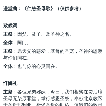
进堂曲：《仁慈圣母歌》（仅供参考）
致候词
主祭：
因父、及子、及圣神之名。
全体：
阿门。
主祭：
愿天父的慈爱，基督的圣宠，圣神的恩赐
与你们同在。
全体：
也与你的心灵同在。
忏悔礼
主祭：
各位兄弟姊妹，今日，我们相聚在贾后疃
圣母无染原罪堂，举行感恩圣祭，奉献北京教区
于圣母玛利亚，祈求圣母的助佑，使我们的牧灵