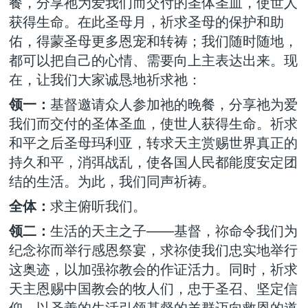
餐，分享祂为爱我们而交付的圣体圣血，使世人
获得生命。在此圣母月，祈求圣母的保护和助
佑，得蒙圣母更多恩宠和转祷；我们随时随地，
都可以把自己的心情、需要向上主表达出来。现
在，让我们大家诚恳地祈求祂：
领一：
基督邀请众人参加祂的晚餐，分享祂为爱
我们而交付的圣体圣血，使世人获得生命。祈求
和平之后圣母玛利亚，转求天主赏赐世界真正的
持久和平，消弭战乱，使各国人民都能度安定团
结的生活。为此，我们同声祈祷。
全体：
求主俯听我们。
领二：
生活的天主之子——基督，祢命令我们为
纪念祢而举行感恩祭宴，求祢使我们忠实地举行
这奥迹，以加强祢教会的作证活力。同时，祈求
天主恩赐中国教会的牧人们，忠于圣召、坚定信
仰，以圣善的生活引领基督的羊群迈向救恩的道