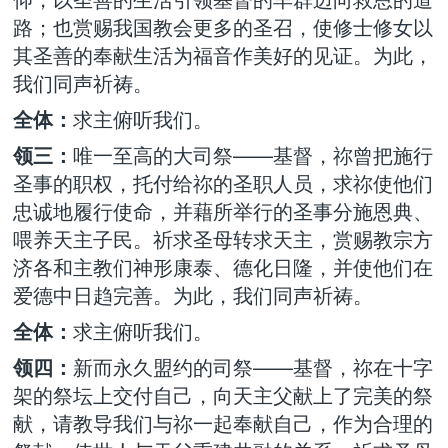
路；也赏赐我国教会更多的圣召，使修士修女以
其圣善的奉献生活为福音作美好的见证。为此，
我们同声祈祷。
全体：
求主俯听我们。
领三：
唯一至高的大司祭——基督，祢曾把施行
圣事的职权，托付给祢的圣职人员，求祢使他们
忠诚地履行使命，并藉所举行的圣事分施恩典、
喂养天主子民。祈求圣母转求天主，赏赐教宗方
济各和主教们神形康泰、德化日隆，并使他们在
爱德中日趋完善。为此，我们同声祈祷。
全体：
求主俯听我们。
领四：
新而永久盟约的司祭——基督，祢在十字
架的祭坛上交付自己，向天主父献上了完美的祭
献，请教导我们与祢一起奉献自己，作为合理的