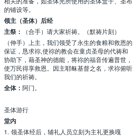
相关的准备，如圣体光所使用的圣体盒子、圣布
的铺设等。
领主（圣体）后经
主祭：
（合手）请大家祈祷。（默祷片刻）
（伸手）上主，我们领受了永生的食粮和救恩的
保证，恳求祢,使祢的教会在童贞圣母的代祷和
协助下，藉圣神的德能，将祢的福音传遍普世，
使万民得享救恩。因主耶稣基督之名，求祢俯听
我们的祈祷。
全体：
阿门。
圣体游行
堂内
1. 领圣体经后，辅礼人员立刻为主礼更换嘎