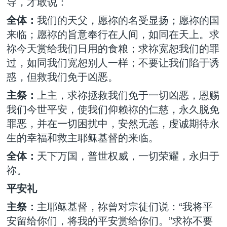
导，才敢说：
全体：
我们的天父，愿祢的名受显扬；愿祢的国
来临；愿祢的旨意奉行在人间，如同在天上。求
祢今天赏给我们日用的食粮；求祢宽恕我们的罪
过，如同我们宽恕别人一样；不要让我们陷于诱
惑，但救我们免于凶恶。
主祭：
上主，求祢拯救我们免于一切凶恶，恩赐
我们今世平安，使我们仰赖祢的仁慈，永久脱免
罪恶，并在一切困扰中，安然无恙，虔诚期待永
生的幸福和救主耶稣基督的来临。
全体：
天下万国，普世权威，一切荣耀，永归于
祢。
平安礼
主祭：
主耶稣基督，祢曾对宗徒们说：“我将平
安留给你们，将我的平安赏给你们。”求祢不要