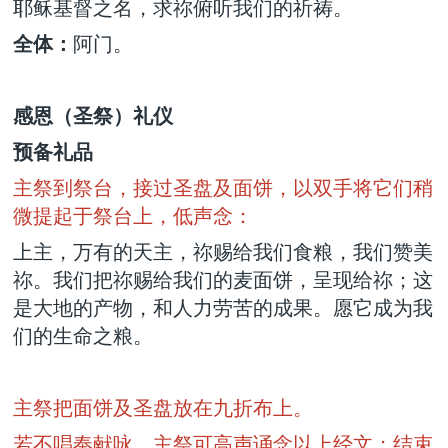
耶稣基督之名，求祢俯听我们的祈祷。
全体：
阿门。
感恩（圣祭）礼仪
预备礼品
主祭到祭台，接过圣盘及面饼，以双手将它们稍
微提起于祭台上，低声念：
上主，万有的天主，祢赐给我们食粮，我们赞美
祢。我们把祢赐给我们的麦面饼，呈现给祢；这
是大地的产物，和人力劳苦的成果。愿它成为我
们的生命之粮。
主祭把面饼及圣盘放在九折布上。
若不唱奉献咏，主祭可高声诵念以上经文；结束