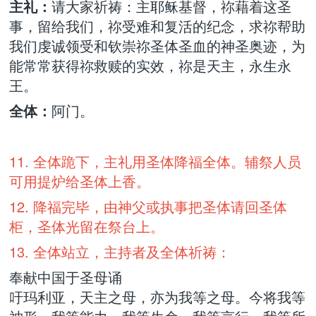
主礼：
请大家祈祷：主耶稣基督，祢藉着这圣
事，留给我们，祢受难和复活的纪念，求祢帮助
我们虔诚领受和钦崇祢圣体圣血的神圣奥迹，为
能常常获得祢救赎的实效，祢是天主，永生永
王。
全体：
阿门。
11. 全体跪下，主礼用圣体降福全体。辅祭人员
可用提炉给圣体上香。
12. 降福完毕，由神父或执事把圣体请回圣体
柜，圣体光留在祭台上。
13. 全体站立，主持者及全体祈祷：
奉献中国于圣母诵
吁玛利亚，天主之母，亦为我等之母。今将我等