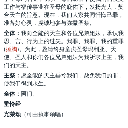
工作与福传事业在圣母的庇佑下，发扬光大，契
合天主的旨意。现在，我们大家共同忏悔己罪，
准备好心灵，虔诚地参与弥撒圣祭。
全体：
我向全能的天主和各位兄弟姐妹，承认我
思、言、行为上的过失。我罪、我罪、我的重罪
(
捶胸
)。为此，恳请终身童贞圣母玛利亚、天
使、圣人和你们各位兄弟姐妹为我祈求上主，我
们的天主。
主祭：
愿全能的天主垂怜我们，赦免我们的罪，
使我们得到永生。
全体：
阿门。
垂怜经
光荣颂
（可由执事领唱）