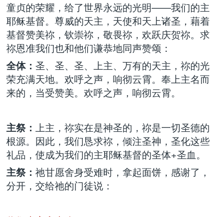
童贞的荣耀，给了世界永远的光明——我们的主
耶稣基督。尊威的天主，天使和天上诸圣，藉着
基督赞美祢，钦崇祢，敬畏祢，欢跃庆贺祢。求
祢恩准我们也和他们谦恭地同声赞颂：
全体：
圣、圣、圣、上主、万有的天主，祢的光
荣充满天地。欢呼之声，响彻云霄。奉上主名而
来的，当受赞美。欢呼之声，响彻云霄。
主祭：
上主，祢实在是神圣的，祢是一切圣德的
根源。因此，我们恳求祢，倾注圣神，圣化这些
礼品，使成为我们的主耶稣基督的圣体+圣血。
主祭：
祂甘愿舍身受难时，拿起面饼，感谢了，
分开，交给祂的门徒说：