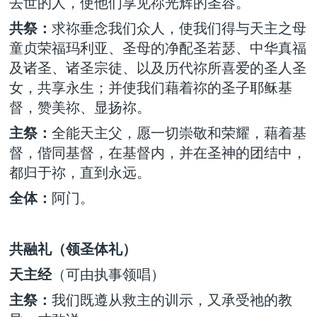
去世的人，使他们享见祢光辉的圣容。
共祭：
求祢垂念我们众人，使我们得与天主之母
童贞荣福玛利亚、圣母的净配圣若瑟、中华真福
及诸圣、诸圣宗徒、以及历代祢所喜爱的圣人圣
女，共享永生；并使我们藉着祢的圣子耶稣基
督，赞美祢、显扬祢。
主祭：
全能天主父，愿一切崇敬和荣耀，藉着基
督，偕同基督，在基督内，并在圣神的团结中，
都归于祢，直到永远。
全体：
阿门。
共融礼（领圣体礼）
天主经
（可由执事领唱）
主祭：
我们既遵从救主的训示，又承受祂的教