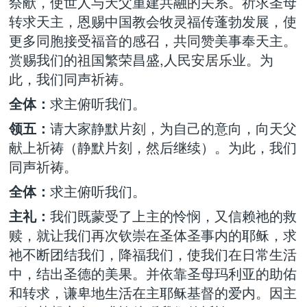
祭献，使世人与天父重建共融的关系。祈求圣母
转求天主，恩赐中国教会牧灵福传蓬勃发展，使
更多同胞接受福音的感召，共同赞美事奉天主。
赏赐我们的祖国繁荣昌盛,人民安居乐业。为
此，我们同声祈祷。
全体：
求主俯听我们。
领五：
请大家静默片刻，为自己的意向，向天父
献上祈祷（静默片刻，然后继续）。为此，我们
同声祈祷。
全体：
求主俯听我们。
主礼：
我们既蒙受了上主的怜悯，又信赖祂的救
赎，就让我们再次钦崇在圣体圣事内的耶稣，求
祂不断团结我们，降福我们，使我们在日常生活
中，结出圣德的美果。并依靠圣母玛利亚的助佑
和转求，谦卑地生活在主耶稣基督的爱内。因主