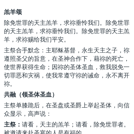
羔羊颂
除免世罪的天主羔羊，求祢垂怜我们。除免世罪
的天主羔羊，求祢垂怜我们。除免世罪的天主羔
羊，求祢赐给我们平安。
主祭合手默念：主耶稣基督，永生天主之子，祢
遵照圣父的旨意，在圣神合作下，藉祢的死亡，
使世界获得生命；因祢的圣体圣血，救我脱免一
切罪恶和灾祸，使我常遵守祢的诫命，永不离开
祢。
共融（领圣体圣血）
主祭单膝跪后，在圣盘或圣爵上举起圣体，向信
众显示，高声说：
主祭：
请看，天主的羔羊；请看，除免世罪者。
被邀请来赴圣宴的人是有福的。