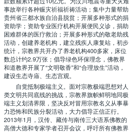
款数额累计超过10亿元。为汶川地震等重大灾难
事故举行各种赈灾祈福祈祷活动；集中力量帮助
贵州省三都水族自治县脱贫；开展多种形式的捐
资助学；资助专业医疗机构开展便民义诊，捐助
困难群体的医疗救治；开展多种形式的敬老助残
活动，创建养老机构，建立残疾人康复站，初步
统计，宗教界共开办了养老机构400多家，床位
数总计约2.9万张；倡导绿色环保理念，佛教界
和道教界开展了“文明敬香”和“合理放生”活动，
建设生态寺庙、生态宫观。
自觉抵制极端主义。面对宗教极端思想对人
类文明共同底线的挑战，宗教界旗帜鲜明地同极
端主义划清界限，坚决反对冒用宗教名义从事暴
力恐怖和民族分裂活动，大力倡导正信正行。
2013年1月，汉传、藏传与南传三大语系佛教的
高僧大德和专家学者召开会议，呼吁所有佛教界