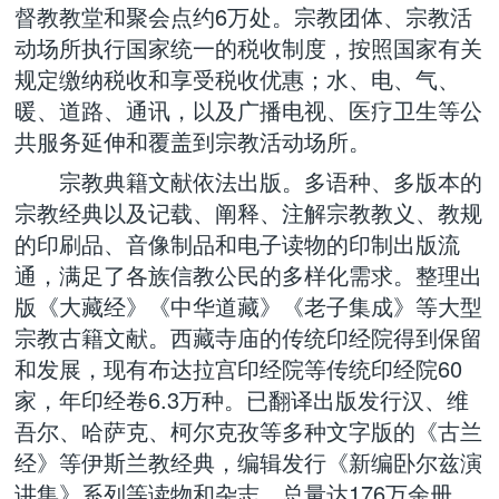
督教教堂和聚会点约6万处。宗教团体、宗教活
动场所执行国家统一的税收制度，按照国家有关
规定缴纳税收和享受税收优惠；水、电、气、
暖、道路、通讯，以及广播电视、医疗卫生等公
共服务延伸和覆盖到宗教活动场所。
宗教典籍文献依法出版。多语种、多版本的
宗教经典以及记载、阐释、注解宗教教义、教规
的印刷品、音像制品和电子读物的印制出版流
通，满足了各族信教公民的多样化需求。整理出
版《大藏经》《中华道藏》《老子集成》等大型
宗教古籍文献。西藏寺庙的传统印经院得到保留
和发展，现有布达拉宫印经院等传统印经院60
家，年印经卷6.3万种。已翻译出版发行汉、维
吾尔、哈萨克、柯尔克孜等多种文字版的《古兰
经》等伊斯兰教经典，编辑发行《新编卧尔兹演
讲集》系列等读物和杂志，总量达176万余册。