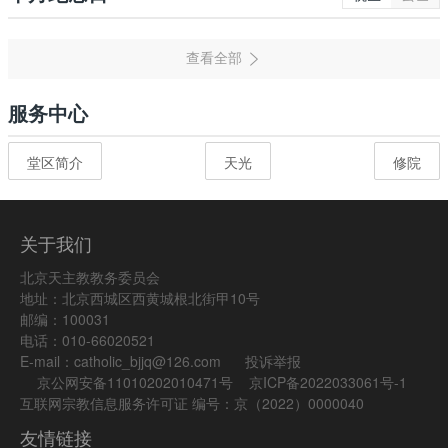
服务中心
堂区简介
天光
修院
关于我们
北京天主教教务委员会
地址：北京西城区西黄城根北街甲10号
邮编：100031
电话：010-66020521
E-mail：catholic_bjjq@126.com
投诉举报
京公网安备11010202010471号
京ICP备2022033061号-1
互联网宗教信息服务许可证 编号：京（2022）0000040
友情链接