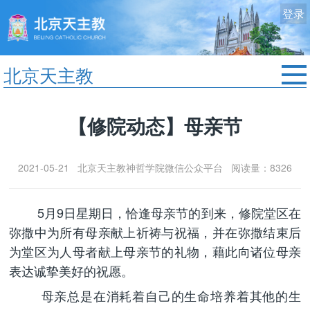
登录
北京天主教
首页
【修院动态】母亲节
教区动态
修院生活
2021-05-21 北京天主教神哲学院微信公众平台 阅读量：8326
认识天主
艺术欣赏
5月9日星期日，恰逢母亲节的到来，修院堂区在
服务中心
弥撒中为所有母亲献上祈祷与祝福，并在弥撒结束后
政策法规
为堂区为人母者献上母亲节的礼物，藉此向诸位母亲
表达诚挚美好的祝愿。
时事新闻
母亲总是在消耗着自己的生命培养着其他的生