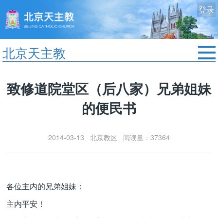
登录
北京天主教
首页
致修道院堂区（后八家）兄弟姐妹
教区动态
的便民书
修院生活
认识天主
2014-03-13 北京教区 阅读量：37364
艺术欣赏
服务中心
政策法规
各位主内的兄弟姐妹：
时事新闻
主内平安！