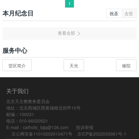
1
本月纪念日
祝圣
去世
服务中心
堂区简介
天光
修院
关于我们
北京天主教教务委员会
地址：北京西城区西黄城根北街甲10号
邮编：100031
电话：010-66020521
E-mail：catholic_bjjq@126.com
投诉举报
京公网安备11010202010471号
京ICP备2022033061号-1