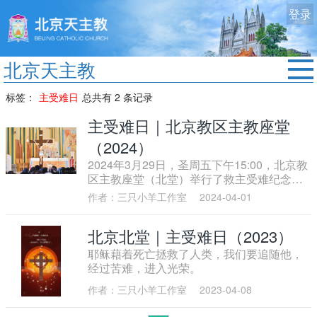
登录
北京天主教
首页
标签：
主受难日
总共有 2 条记录
教区动态
主受难日｜北京教区主教座堂
修院生活
（2024）
2024年3月29日，圣周五下午15:00，北京教
认识天主
区主教座堂（北堂）举行了救主受难纪念仪
式。
艺术欣赏
作者：三只小羊工作室
2024-04-01
服务中心
北京北堂｜主受难日（2023）
政策法规
耶稣藉着死亡拯救了人类，我们要追随他，
经过苦难，进入光荣。
时事新闻
作者：三只小羊工作室
2023-04-08