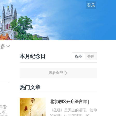
登录
更多
本月纪念日
祝圣
去世
热门文章
天
北京教区开启圣言年 |
样爱
《圣经》是天主的话语、信仰
，把
的根基、生活的准则。的