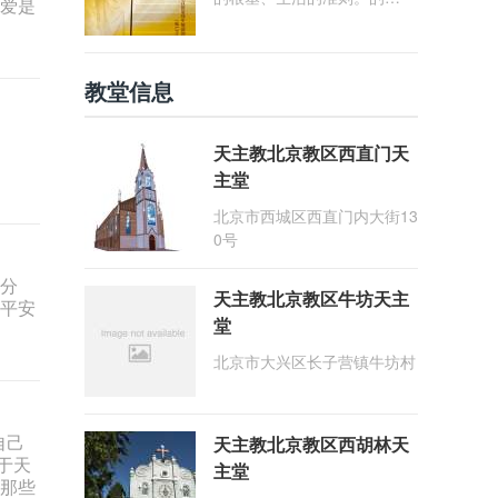
大爱是
确，“在天之父藉着《圣经》
慈爱地与自己的子女们相会，
并同我们交谈。天主的话具有
教堂信息
那么大的力量与德能，以致成
为教会的支柱与力量，以及教
会子女信德的活力、灵魂的食
天主教北京教区西直门天
粮、精神生活清澈不竭的泉
主堂
源” (参《启示宪章》21号)。
我们必须重视圣经，推崇读
北京市西城区西直门内大街13
经，进而能够使教会儿女广泛
0号
地获得圣言的滋养与光照为秉
承圣教会"以圣言为中心"的信
受分
天主教北京教区牛坊天主
仰传统，深化家庭信仰生活与
到平安
信德代际传递，北京教区定20
堂
26年为"圣言年"。"圣言
北京市大兴区长子营镇牛坊村
年"以"祢的言语是我步履前的
明灯"(咏119:105) 为主题，并
定于2026年1月25日(常年期
自己
第三主日暨天主圣言主日)作
天主教北京教区西胡林天
于天
为圣言年的开启日。
主堂
了那些