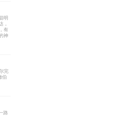
聪明
达，
，有
的神
塞尔完
撒伯
从一路