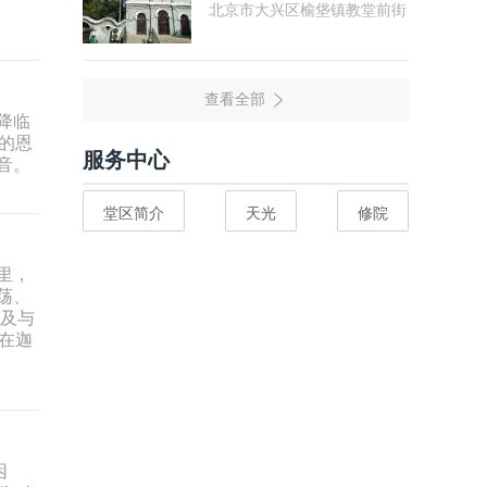
北京市大兴区榆垡镇教堂前街
降临
的恩
服务中心
音。
堂区简介
天光
修院
里，
荡、
以及与
在迦
困