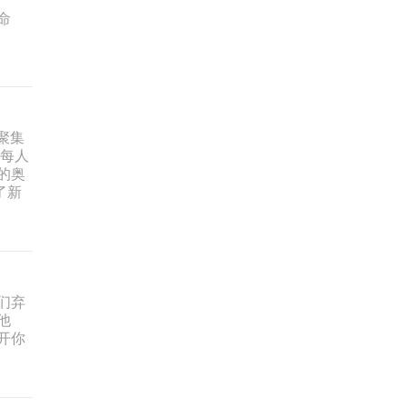
命
聚集
们每人
大的奥
了新
们弃
他
开你