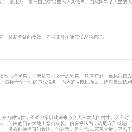
付出、是服务，是把自己交出去为大众做事。由此阐释了天主的
素，是基督徒的美德，还是基督徒健康状况的标记。
结出九样果实，平安是其中之一的果实。 说来有趣，自从我接
”了。这样一个小小的事实说明：为人的有限性而言，依靠自己找
现的第四种特性，圣经中常以此词来形容天主对人的耐性。天主对
失，任由他们在大地上繁衍成长。伯多禄认为，诺厄方舟就是出
0）。保禄也持相同的看法，他表示，天主“曾以宽宏大量，容忍