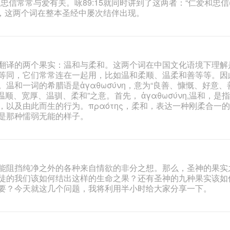
信常常与爱有关。咏89:15就同时讲到了这两者：“仁爱和忠信(fa
会发现，这两个词在整本圣经中屡次结伴出现。
翻译的两个果实：温和与柔和。这两个词在中国文化语境下理解
等同，它们常常连在一起用，比如温和柔顺、温柔和善等等。因
温和一词的希腊语是ἀγαθωσύνη，意为“良善、慷慨、好意、
、温顺、宽厚、温驯、柔和”之意。首先， ἀγαθωσύνη,温和，是
以及由此而生的行为。πραότης，柔和，表达一种刚柔合一
是那种懦弱无能的样子。
能阻挡纯净之外的各种来自情欲的非分之想。那么，圣神的果实
徒的我们该如何结出这样的生命之果？还有圣神的九种果实该如
要？今天就这几个问题，我将利用半小时给大家分享一下。