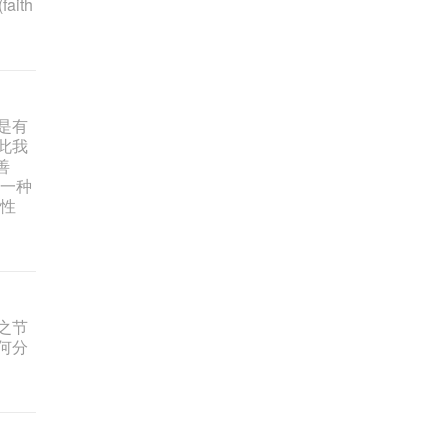
ith
是有
此我
善
指一种
的性
之节
何分