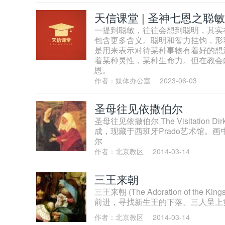
天信课堂 | 圣神七恩之聪敏
一提到聪敏，往往会想到聪明，其实
包含更多含义。聪明和智力挂钩，形
是用来表示对待某种事物有着好的想
着某种灵性，某种生命力。但在教会
恩。
作者：媒体办公室
2023-06-03
圣母往见依撒伯尔
圣母往见依撒伯尔 The Visitation 
成，现藏于西班牙Prado艺术馆。
尔
作者：北京教区
2014-03-14
三王来朝
三王来朝 (The Adoration of the
前进，寻找新生王的下落。三人呈上
作者：北京教区
2014-03-14