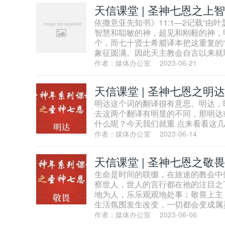
天信课堂 | 圣神七恩之上智
依撒意亚先知书》11:1—2记载“
智慧和聪敏的神，超见和刚毅的神，
个，而七十贤士希腊译本把这重复的“
象征圆满。因此天主教会自古以来就
作者：媒体办公室
2023-06-21
天信课堂 | 圣神七恩之明达
明达这个词的翻译很有意思。明达，即
去这两个翻译有明显的不同，那明达
什么呢？今天我们就重 点来看看这
作者：媒体办公室
2023-06-14
天信课堂 | 圣神七恩之敬畏
生命是时间的联缀，在旅途的教会中
察世人，世人的言行都在祂的注目之
地为人，乐乐观观地处事；敬畏上主
生活氛围发生改变，一切都会变成属
作者：媒体办公室
2023-06-06