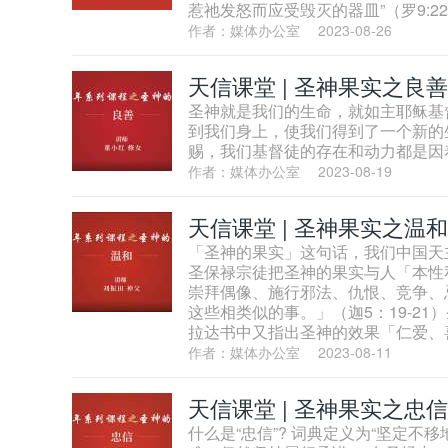
惹祂发怒而应受毁灭的器皿”（罗9:2
作者：媒体办公室
2023-08-26
天信课堂 | 圣神果实之良善
圣神就是我们的生命，就如主耶稣基
到我们身上，使我们得到了一个新的
赐，我们基督徒的存在和动力都是因
作者：媒体办公室
2023-08-19
天信课堂 | 圣神果实之温和
「圣神的果实」这句话，我们中国天
圣保禄宗徒把圣神的果实与人「本性
崇拜偶像、施行邪法、仇恨、竞争、
这些相类似的事。」（迦5：19-2
拉达书中又指出圣神的效果「仁爱、
作者：媒体办公室
2023-08-11
天信课堂 | 圣神果实之忠信
什么是“忠信”? 词典定义为“坚定不