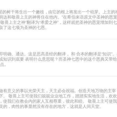
由叶瑟的树干将生出一个嫩枝，由它的根上将发出一个幼芽。上主的
明达和敬畏上主的神将住在他内。”在希伯来语原文中圣神的恩
敬畏上主之神”翻译为“孝爱之神”，这样就把圣神的恩宠增加到
取了这七项为圣神的七恩。
明确、通达。这是思高圣经的翻译， 和 合本的翻译是“知识”。
或知识到底要 表明什么意思呢？而圣神七恩中的这个恩典又带
几点。
做有意义的事以光荣天主，天主必会祝福。创造天地万物的主宰
下。 敬畏上主可使我们兢兢业业地工作，踏踏实实地生活，欢
，使我们在教会内的家人互相尊重，彼此和睦。 敬畏上主可使
灵的，肉性的事显然没有存在的地方，这就是人间天堂。