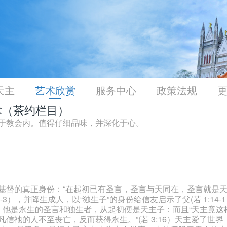
天主
艺术欣赏
服务中心
政策法规
术（茶约栏目）
于教会内。值得仔细品味，并深化于心。
基督的真正身份：“在起初已有圣言，圣言与天同在，圣言就是
-3），并降生成人，以“独生子”的身份给信友启示了父(若 1:14-1
，他是永生的圣言和独生者，从起初便是天主子：而且“天主竟这
信祂的人不至丧亡，反而获得永生。”(若 3:16）天主爱了世界