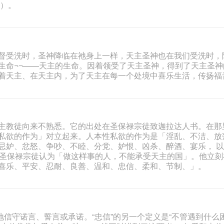
2）。
督受洗时，圣神降临在祂身上一样，天主圣神也在我们受洗时，
生命¬¬——天主的生命。因着领受了天主圣神，得到了天主圣神
着天主、在天主内，为了天主在每一个处境中喜乐生活，传扬福
主教徒向来不熟悉。它的出处在圣保禄宗徒致迦拉达人书。在那
私欲的作为」对立起来。人本性私欲的作为是「淫乱、不洁、放
忌妒、忿怒、争吵、不睦、分党、妒恨、凶杀、醉酒、宴乐， 
1）圣保禄宗徒认为「做这样事的人，不能承受天主的国」。他立刻
喜乐、平安、忍耐、良善、温和、忠信、柔和、节制、」。
移地信守诺言、誓言或承诺。“忠信”的另一个定义是“不管遇到什么