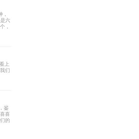
神，
宠是六
七个，
看上
给我们
，鉴
欢喜喜
我们的