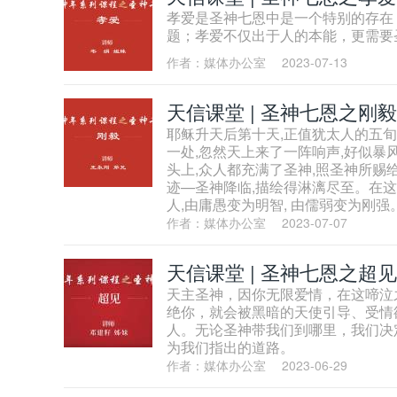
孝爱是圣神七恩中是一个特别的存在
题；孝爱不仅出于人的本能，更需要
作者：媒体办公室
2023-07-13
天信课堂 | 圣神七恩之刚毅
耶稣升天后第十天,正值犹太人的五旬节
一处,忽然天上来了一阵响声,好似暴
头上,众人都充满了圣神,照圣神所赐给
迹—圣神降临,描绘得淋漓尽至。在这
人,由庸愚变为明智, 由儒弱变为刚强
作者：媒体办公室
2023-07-07
天信课堂 | 圣神七恩之超见
天主圣神，因你无限爱情，在这啼泣
绝你，就会被黑暗的天使引导、受情
人。无论圣神带我们到哪里，我们决
为我们指出的道路。
作者：媒体办公室
2023-06-29