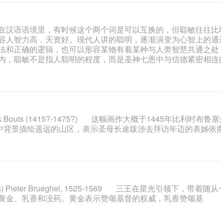
在汉语语境里，有时候这个两个词是可以互换的，但聪敏往往比
容人智力高，天资好。现代人讲的聪明，逐渐演变为心智上的通
法和正确的逻辑，也可以形容某物有着某种与人类智慧共通之处
内，聪敏不是指人聪明的程度，而是圣神七恩中与信德紧密相连
Dirk Bouts (1415?-1475?) 这幅画作大概于1445年比利时布鲁
画中背景描绘遥远的山区，表示圣母长途跋涉去拜访年迈的表姊依
 Kings) Pieter Brueghel, 1525-1569 三王在星光引领下，带着随
黄金、乳香和没药。黄金表示赞颂基督的权威，乳香赞颂基