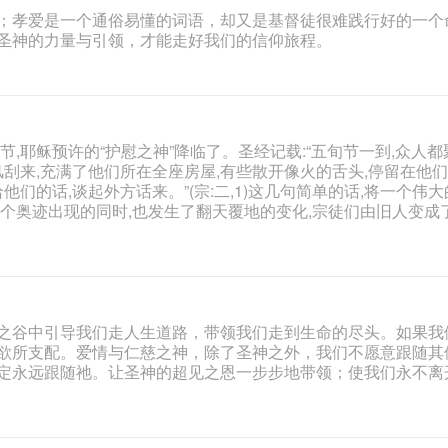
；孝爱是一个通俗易懂的词语，却又是基督徒很难践行好的一个
圣神的力量与引领，才能走好我们的信仰旅程。
,耶稣预许的“护慰之神”降临了。圣经记载:“五旬节一到,众人都
风刮来,充满了他们所在全座房屋,有些散开像火的舌头,停留在他
他们的话,谈起外方话来。”(宗:二,1)这几句简单的话,将一个伟
个奥迹出现的同时,也发生了翻天覆地的变化,宗徒们由旧人变成
。
之谷中引导我们走人生道路，带领我们走到生命的尽头。如果我
欲所支配。爱情与仁慈之神，除了圣神之外，我们不愿意跟随其
定永远跟随祂。让圣神的超见之恩一步步地带领；使我们永不离