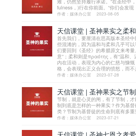
难，仍然坚持履行承诺。”在圣经中，忠
fulness，)行在你前面。”你们
作者：媒体办公室
2023-08-05
天信课堂 | 圣神果实之柔和
首先我们，要厘清在思高版本圣经中
些混淆的，因为温和与柔和几乎可以
们要回到《圣经》的希腊原文来考量。
意”；柔和则是πραότης，有“温和
内在活动，表现为内心的仁慈与慷慨，
格，会表现出正义合理的愤怒，而不
作者：媒体办公室
2023-07-28
天信课堂 | 圣神果实之节制
节制，就是心灵的闸，有了节制，才
制到底是怎样的一种果实？作为基督
类？节制为基督徒的生命到底有多重
作者：媒体办公室
2023-07-21
天信课堂 | 圣神七恩之孝爱