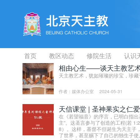
首页
教区动态
修院生活
认识
相由心生——谈天主教艺
天主教艺术，犹如璀璨的珍宝，珍藏
作者：媒体办公室
2024-05-31
天信课堂 | 圣神果实之仁爱
在《若望福音》的序言，已明白指出
主”。这圣言参与了创造的工程(若 1:2
8）。这样，基督不但诞生为天主子
了世界，甚至赐下了自己的独生子使凡