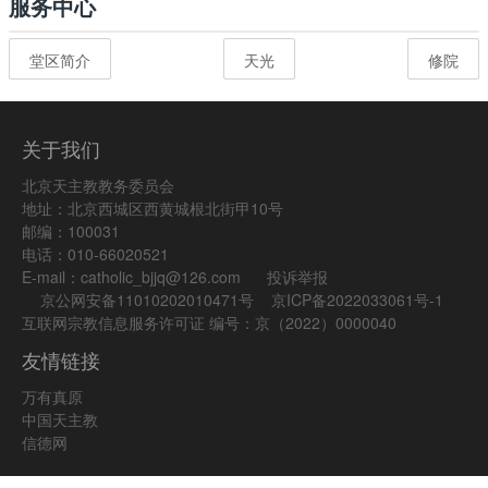
服务中心
堂区简介
天光
修院
关于我们
北京天主教教务委员会
地址：北京西城区西黄城根北街甲10号
邮编：100031
电话：010-66020521
E-mail：catholic_bjjq@126.com
投诉举报
京公网安备11010202010471号
京ICP备2022033061号-1
互联网宗教信息服务许可证 编号：京（2022）0000040
友情链接
万有真原
中国天主教
信德网