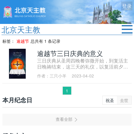
登录
北京天主教
首页
标签：
逾越节
总共有 1 条记录
教区动态
逾越节三日庆典的意义
三日庆典从圣周四晚餐弥撒开始，到复活主
修院生活
日晚祷结束，这三天的礼仪，以复活前夕
认识天主
（圣周六晚间）的守夜礼为高峰。
作者：三只小羊
2023-04-02
艺术欣赏
1
服务中心
本月纪念日
祝圣
去世
政策法规
时事新闻