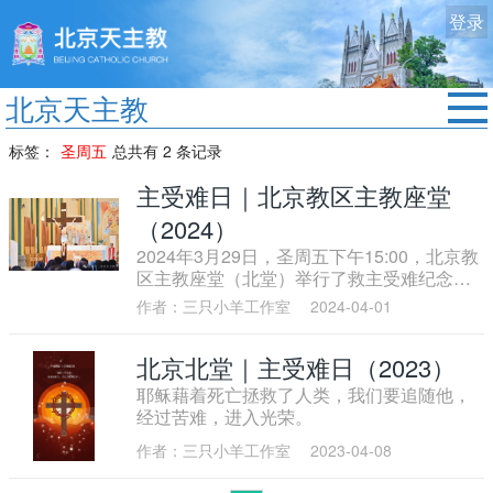
登录
北京天主教
首页
标签：
圣周五
总共有 2 条记录
教区动态
主受难日｜北京教区主教座堂
修院生活
（2024）
2024年3月29日，圣周五下午15:00，北京教
认识天主
区主教座堂（北堂）举行了救主受难纪念仪
式。
艺术欣赏
作者：三只小羊工作室
2024-04-01
服务中心
北京北堂｜主受难日（2023）
政策法规
耶稣藉着死亡拯救了人类，我们要追随他，
经过苦难，进入光荣。
时事新闻
作者：三只小羊工作室
2023-04-08