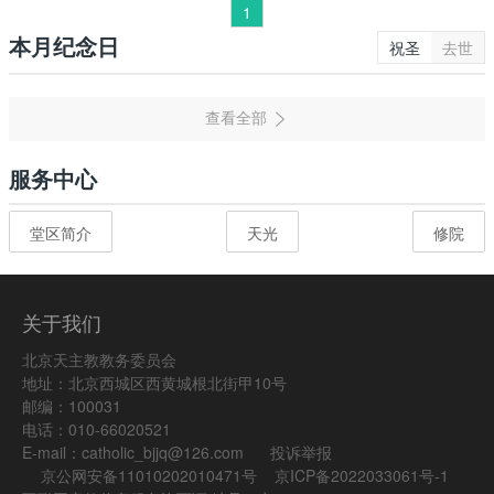
1
本月纪念日
祝圣
去世
服务中心
堂区简介
天光
修院
关于我们
北京天主教教务委员会
地址：北京西城区西黄城根北街甲10号
邮编：100031
电话：010-66020521
E-mail：catholic_bjjq@126.com
投诉举报
京公网安备11010202010471号
京ICP备2022033061号-1