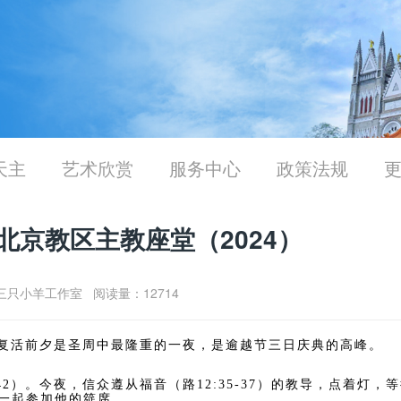
天主
艺术欣赏
服务中心
政策法规
北京教区主教座堂（2024）
01 三只小羊工作室 阅读量：12714
礼，复活前夕是圣周中最隆重的一夜，是逾越节三日庆典的高峰。
:42）。今夜，信众遵从福音（路12:35-37）的教导，点着灯，
一起参加他的筵席。