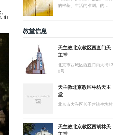
的根基、生活的准则。的
确，“在天之父藉着《圣经》
始。
慈爱地与自己的子女们相会，
友们
并同我们交谈。天主的话具有
教堂信息
那么大的力量与德能，以致成
为教会的支柱与力量，以及教
会子女信德的活力、灵魂的食
天主教北京教区西直门天
粮、精神生活清澈不竭的泉
主堂
源” (参《启示宪章》21号)。
我们必须重视圣经，推崇读
北京市西城区西直门内大街13
经，进而能够使教会儿女广泛
0号
地获得圣言的滋养与光照为秉
承圣教会"以圣言为中心"的信
天主教北京教区牛坊天主
仰传统，深化家庭信仰生活与
信德代际传递，北京教区定20
堂
26年为"圣言年"。"圣言
北京市大兴区长子营镇牛坊村
年"以"祢的言语是我步履前的
明灯"(咏119:105) 为主题，并
定于2026年1月25日(常年期
第三主日暨天主圣言主日)作
天主教北京教区西胡林天
为圣言年的开启日。
主堂