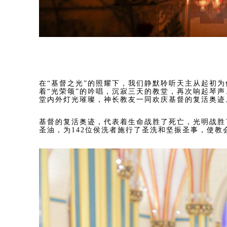
在“基督之光”的照耀下，我们静默聆听天主从起初
着
“光荣颂”的吟唱，沉寂三天的教堂，再次响起琴声
堂内外灯光璀璨，神长教友一同欢庆基督的复活奥迹
基督的复活奥迹，代表着生命战胜了死亡，
光明战胜
圣油，为142位侯洗者施行了圣洗和坚振圣事，使