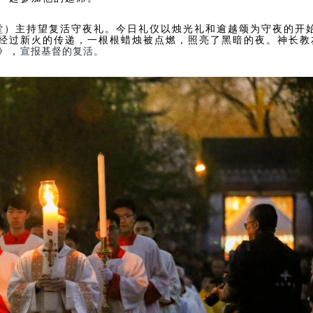
堂）主持望复活守夜礼。今日礼仪以烛光礼和逾越颂为守夜的开
经过新火的传递，一根根蜡烛被点燃，照亮了黑暗的夜。神长教
》，
宣报基督的复活
。