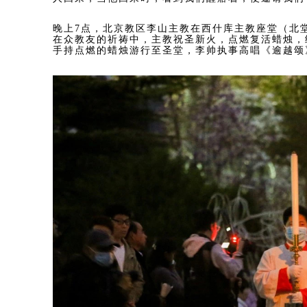
晚上7点，北京教区李山主教在西什库主教座堂（北
在众教友的祈祷中，主教祝圣新火，点燃复活蜡烛，
手持点燃的蜡烛游行至圣堂，李帅执事高唱《逾越颂