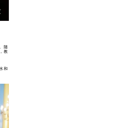
。随
，教
水和