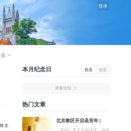
登录
更多
本月纪念日
祝圣
去世
热门文章
北京教区开启圣言年 |
等待主
《圣经》是天主的话语、信仰