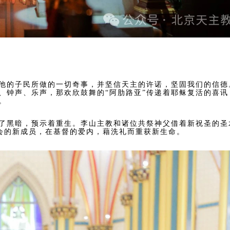
为他的子民所做的一切奇事，并坚信天主的许诺，坚固我们的信德
、钟声、乐声，那欢欣鼓舞的“阿肋路亚”传递着耶稣复活的喜讯
。
了黑暗，预示着重生。李山主教和诸位共祭神父借着新祝圣的圣
教会的新成员，在基督的爱内，藉洗礼而重获新生命。