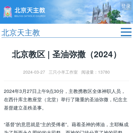
登录
北京天主教
首页
北京教区 | 圣油弥撒（2024）
教区动态
修院生活
2024-03-27 三只小羊工作室 阅读量：13780
认识天主
艺术欣赏
2024年3月27日上午9点30分，主教携教区全体神职人员，
服务中心
在西什库主教座堂（北堂）举行了隆重的圣油弥撒，纪念主
政策法规
基督建立圣秩圣事。
时事新闻
“基督”的意思就是“主的受傅者”。藉着圣神的傅油，主耶稣成
为了新而永久盟约的大司祭，而祂的门徒分享了祂的司祭