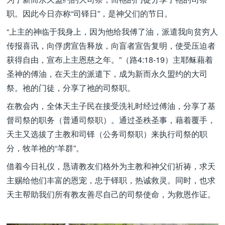
职。因此今日亦称“司铎日”，是神父们的节日。
“上主的神临于我身上，因为他给我傅了油，派遣我向贫穷人
传报喜讯，向俘虏宣告释放，向盲者宣告复明，使受压迫者
获得自由，宣布上主恩慈之年。”（路4:18-19）主耶稣藉着
圣神的傅油，在天主的派遣下，成为新而永久盟约的大司
祭。祂的门徒，分享了祂的司祭职。
在教会内，全体天主子民在接受洗礼时经过傅油，分享了基
督司祭的职务（普通司祭职）。通过圣秩圣事，藉着覆手，
天主又选拔了主教和司铎（公务司祭职）来执行司祭的职
分，牧羊祂的“羊群”。
借着今日礼仪，恳请教友们格外为主教和神父们祈祷，求天
主赐给他们丰富的恩宠，忠于铎职，热诚救灵。同时，也求
天主帮助我们所有教友善尽自己的司祭使命，为救恩作证。