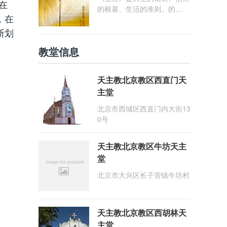
在
的根基、生活的准则。的
，在
确，“在天之父藉着《圣经》
慈爱地与自己的子女们相会，
断划
并同我们交谈。天主的话具有
教堂信息
那么大的力量与德能，以致成
为教会的支柱与力量，以及教
会子女信德的活力、灵魂的食
天主教北京教区西直门天
粮、精神生活清澈不竭的泉
主堂
源” (参《启示宪章》21号)。
我们必须重视圣经，推崇读
北京市西城区西直门内大街13
经，进而能够使教会儿女广泛
0号
地获得圣言的滋养与光照为秉
承圣教会"以圣言为中心"的信
天主教北京教区牛坊天主
仰传统，深化家庭信仰生活与
信德代际传递，北京教区定20
堂
26年为"圣言年"。"圣言
北京市大兴区长子营镇牛坊村
年"以"祢的言语是我步履前的
明灯"(咏119:105) 为主题，并
定于2026年1月25日(常年期
第三主日暨天主圣言主日)作
天主教北京教区西胡林天
为圣言年的开启日。
主堂