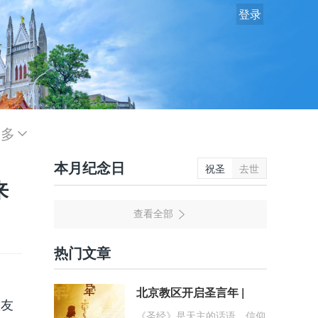
登录
更多
本月纪念日
祝圣
去世
来
热门文章
北京教区开启圣言年 |
教友
《圣经》是天主的话语、信仰