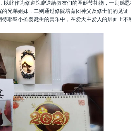
台历，以此作为修道院赠送给教友们的圣诞节礼物，一则感恩
院的兄弟姐妹，二则通过修院培育团神父及修士们的见证
期待耶稣小圣婴诞生的喜乐中，在爱天主爱人的层面上不