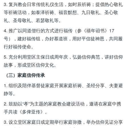
3. 复兴教会日常传统礼仪生活，如时辰祈祷；提倡热心敬礼
等祈祷活动，如泰泽祈祷、福音默想、九日敬礼、圣心敬
礼、圣母敬礼、若瑟敬礼等。
4. 推广以同道偕行的方式进行福传（参《禧年诏书》17
号），建好福传组，办好慕道班，用好平信徒神恩，共同履
行好福传使命。
5. 充分利用堂区主保日或周年庆，弘扬信仰典范，讲好信仰
故事，形成堂区信仰文化。
（三）家庭信仰传承
1. 组织及陪伴基督徒家庭开展家庭祈祷、圣经分享、夫妻避
静等。
2. 鼓励以“孝”为主题的家庭教会建设活动，邀请在家庭中携
手共读《多俾亚传》。
3. 设立堂区家庭日或定期举行家庭弥撒，举办信仰见证分享