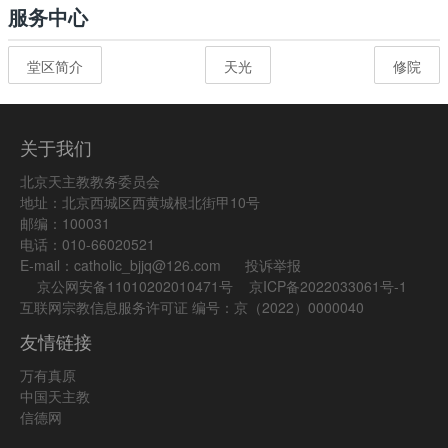
服务中心
堂区简介
天光
修院
关于我们
北京天主教教务委员会
地址：北京西城区西黄城根北街甲10号
邮编：100031
电话：010-66020521
E-mail：catholic_bjjq@126.com
投诉举报
京公网安备11010202010471号
京ICP备2022033061号-1
互联网宗教信息服务许可证 编号：京（2022）0000040
友情链接
万有真原
中国天主教
信德网