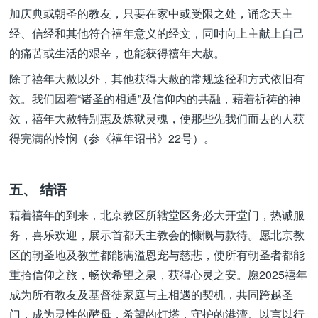
加庆典或朝圣的教友，只要在家中或受限之处，诵念天主
经、信经和其他符合禧年意义的经文，同时向上主献上自己
的痛苦或生活的艰辛，也能获得禧年大赦。
除了禧年大赦以外，其他获得大赦的常规途径和方式依旧有
效。我们因着“诸圣的相通”及信仰内的共融，藉着祈祷的神
效，禧年大赦特别惠及炼狱灵魂，使那些先我们而去的人获
得完满的怜悯（参《禧年诏书》22号）。
五、 结语
藉着禧年的到来，北京教区所辖堂区务必大开堂门，热诚服
务，喜乐欢迎，展示首都天主教会的慷慨与款待。愿北京教
区的朝圣地及教堂都能满溢恩宠与慈悲，使所有朝圣者都能
重拾信仰之旅，畅饮希望之泉，获得心灵之安。愿2025禧年
成为所有教友及基督徒家庭与主相遇的契机，共同跨越圣
门，成为灵性的酵母，希望的灯塔，守护的港湾。以言以行