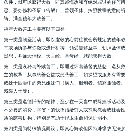
条件，就可以获得大赦，即真诚悔改和弃绝对罪过的任何留
恋、妥办修和圣事（告解）、善领圣体、按照教宗的意向祈
祷、满全禧年大赦善工。
禧年大赦善工主要有以下四类：
第一类是朝圣活动，即以虔敬的心前往教会所规定的禧年教
堂或场所参与弥撒或进行祈祷，领受告解圣事，朝拜圣体或
默想，并诵念信经、天主经、圣母经，就能获得大赦。
第二类是哀矜与补赎善工，即通过怀着基督的慈悲，遵从救
主的教导，从事慈善公益或慈悲善工，如探望或服务有需要
或处于困境中的弟兄姐妹们（病人、服刑者、鳏寡孤独者、
残障人士等）。
第三类是遵循忏悔的精神，至少在一天当中戒除娱乐活动及
不必要的消费，将省下的钱捐赠给穷人或扶助教会或社会性
质的慈善机构，特别是有助于捍卫生命和保护弱小。
第四类是为特殊情况而设，即真心悔改但因特殊缘故无法参