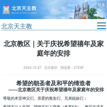
登录
北京天主教
首页
北京教区｜关于庆祝希望禧年及家
教区动态
庭年的安排
修院生活
认识天主
2024-12-27 北京教区 阅读量：27639
艺术欣赏
服务中心
希望的朝圣者及和平的缔造者
政策法规
——北京教区关于庆祝希望禧年及家庭年的安排
时事新闻
尊敬的本堂神父们、亲爱的教友们、兄弟姐妹们：
希望不让人失望。望德不叫人蒙羞（参罗5:5）。教宗方济各