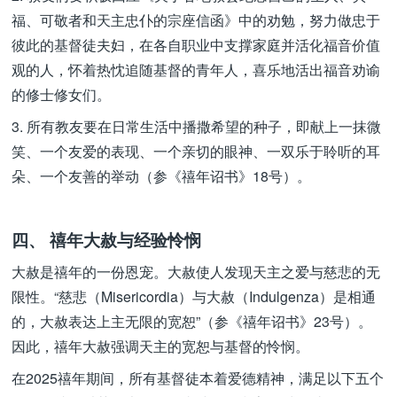
福、可敬者和天主忠仆的宗座信函》中的劝勉，努力做忠于
彼此的基督徒夫妇，在各自职业中支撑家庭并活化福音价值
观的人，怀着热忱追随基督的青年人，喜乐地活出福音劝谕
的修士修女们。
3. 所有教友要在日常生活中播撒希望的种子，即献上一抹微
笑、一个友爱的表现、一个亲切的眼神、一双乐于聆听的耳
朵、一个友善的举动（参《禧年诏书》18号）。
四、 禧年大赦与经验怜悯
大赦是禧年的一份恩宠。大赦使人发现天主之爱与慈悲的无
限性。“慈悲（Misericordia）与大赦（Indulgenza）是相通
的，大赦表达上主无限的宽恕”（参《禧年诏书》23号）。
因此，禧年大赦强调天主的宽恕与基督的怜悯。
在2025禧年期间，所有基督徒本着爱德精神，满足以下五个