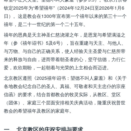
钦定2025年为“希望禧年”（2024年12月24日至2026年1月6
日）。这是教会在1300年宣布第一个禧年以来的第三十一个
禧年，是二十一世纪的第一个二十五年。
禧年的恩典是天主神圣仁慈浇灌之年，是恩宠与希望满溢之
年（参《禧年诏书》5及6号），旨在重建与天主、与他人、
与万物、与自己的正确关系，使人经验天主圣爱与仁慈所带
来的释放与自由，进而带着朝圣者的心，坚守信德，力行仁
爱，欢欣期盼，一起朝着与光荣的上主相会而迈进。
北京教区遵照《2025禧年诏书：望德不叫人蒙羞》和《关于
各地教会纪念自己的圣人、真福、可敬者和天主忠仆的宗座
信函》的要求，结合首都教会的牧灵实际，从教区、堂区
（团体）、家庭三个层面安排相关庆典活动，隆重庆祝普世
教会的希望禧年及教区的家庭年。
一、 北京教区的庆祝安排与要求