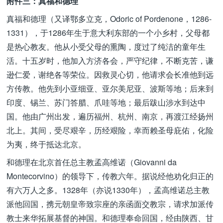
附件三：真福和德理
真福和德理（又译鄂多立克，Odoric of Pordenone，1286-
1331），于1286年生于意大利东部的一个小乡村，父母都
是热心教友。他从小受父母的熏陶，度过了纯洁的童年生
活。十五岁时，他加入方济各会，严守纪律，不断克苦，谦
逊仁爱，谢绝各等荣位。因救灵心切，他请求会长准他到远
方传教。他先到小亚细亚、亚尔美尼亚、波斯等地；后来到
印度、锡兰、苏门答腊、爪哇等地；最后跋山涉水到达中
国。他由广州出发，遍历福州、杭州、南京，再渡江经扬州
北上。其间，受尽艰辛，历经艰险，幸而赖圣母庇佑，化险
为夷，终于抵达北京。
和德理在北京首任总主教孟高维诺（Giovanni da
Montecorvino）的领导下，传教六年。据说经他劝化归正的
有六万人之多。1328年（亦说1330年），孟高维诺总主教
派他回国，携元朝皇帝致宗座的亲函面交教宗，请求加派传
教士来华拓展基督的神国。和德理奉命回国，经由陕西、甘