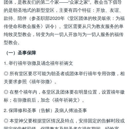
团体，是教友们的第二个家——“众家之家”。教会当下倡导
的是朝圣地式的新型堂区，主要有四个特征：开放、友谊、
款待、陪伴（参圣职部2020年《堂区团体的牧灵皈依：为福
传使命和教会服务》训令）。堂区需要从只为教友服务的单
纯牧灵型教会，转变为向一切人开放与为一切人服务的福传
型教会。
（一）圣事保障
1. 举行禧年弥撒及诵念禧年祈祷文
◎ 所有堂区要尽可能为朝圣者或团体举行禧年专用弥撒，相
关要求参照《禧年弥撒》。
◎ 在整个禧年内，各堂区及团体要在明显位置，设置禧年徽
标；在弥撒前后，加念《禧年祈祷文》。
2. 保障修和圣事（告解）及病人傅油圣事
◎ 本堂神父要根据堂区情况及特点，安排固定的告解时段或
固定的告解司铎，保障教友及朝圣者在禧年期间，经验宽