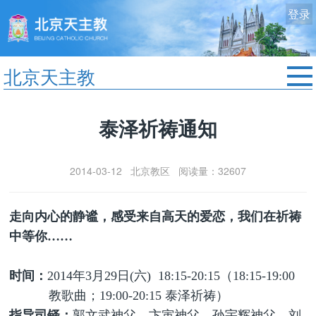
登录
北京天主教
首页
泰泽祈祷通知
教区动态
修院生活
2014-03-12 北京教区 阅读量：32607
认识天主
艺术欣赏
走向内心的静谧，感受来自高天的爱恋，我们在祈祷
服务中心
中等你……
政策法规
时间：
2014
年
3
月
29
日
(
六
)
18:15-20:15
（
18:15-19:00
时事新闻
教歌曲；
19:00-20:15
泰泽祈祷）
指导司铎：
郭文武神父、卞寅神父、孙宇辉神父、刘