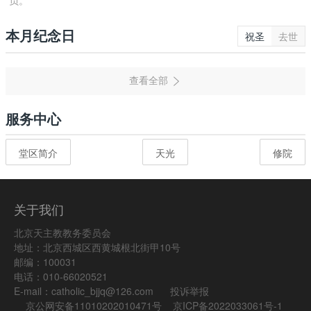
负。
本月纪念日
祝圣
去世
服务中心
堂区简介
天光
修院
关于我们
北京天主教教务委员会
地址：北京西城区西黄城根北街甲10号
邮编：100031
电话：010-66020521
E-mail：catholic_bjjq@126.com
投诉举报
京公网安备11010202010471号
京ICP备2022033061号-1