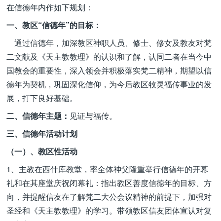
在信德年内作如下规划：
一、教区“信德年”的目标：
通过信德年，加深教区神职人员、修士、修女及教友对梵
二文献及《天主教教理》的认识和了解，认同二者在当今中
国教会的重要性，深入领会并积极落实梵二精神，期望以信
德年为契机，巩固深化信仰，为今后教区牧灵福传事业的发
展，打下良好基础。
二、信德年主题：
见证与福传。
三、信德年活动计划
（一）、教区性活动
1、主教在西什库教堂，率全体神父隆重举行信德年的开幕
礼和在其座堂庆祝闭幕礼：指出教区善度信德年的目标、方
向，并提醒信友在了解梵二大公会议精神的前提下，加强对
圣经和《天主教教理》的学习。带领教区信友团体宣认对复