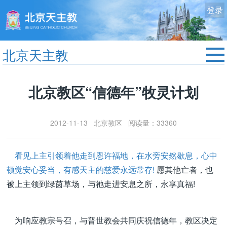
登录
北京天主教
首页
北京教区“信德年”牧灵计划
教区动态
修院生活
2012-11-13 北京教区 阅读量：33360
认识天主
艺术欣赏
看见上主引领着他走到恩许福地，在水旁安然歇息，心中
服务中心
顿觉安心妥当，有感天主的慈爱永远常存!
愿其他亡者，也
政策法规
被上主领到绿茵草场，与祂走进安息之所，永享真福!
时事新闻
为响应教宗号召，与普世教会共同庆祝信德年，教区决定