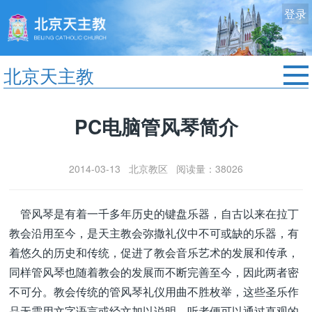
登录
北京天主教
首页
PC电脑管风琴简介
教区动态
修院生活
2014-03-13 北京教区 阅读量：38026
认识天主
艺术欣赏
管风琴是有着一千多年历史的键盘乐器，自古以来在拉丁
服务中心
教会沿用至今，是天主教会弥撒礼仪中不可或缺的乐器，有
政策法规
着悠久的历史和传统，促进了教会音乐艺术的发展和传承，
同样管风琴也随着教会的发展而不断完善至今，因此两者密
时事新闻
不可分。教会传统的管风琴礼仪用曲不胜枚举，这些圣乐作
品无需用文字语言或经文加以说明，听者便可以通过直观的