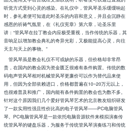
听觉方式受到心灵的感染。在礼仪中，管风琴圣乐缓缓响起
时，参礼者便可知道此时圣乐的内容和意义，并且会沉静在
感恩的祈祷气氛里，在《礼仪宪章》第六章，论圣乐里
讲：“管风琴在拉丁教会内应极受重视，当作传统的乐器，其
音响足以增加教会典礼的奇异光彩，又极能提高心灵，向往
天主与天上的事物。”
管风琴虽是教会礼仪不可或缺的乐器，但价格却非常昂
贵，在国内的教会因为资金匮乏很难有条件购置。传统的数
码电声管风琴相对机械管风琴更廉价可以作为替代品来使
用，但因为全部依赖进口，价格都普遍在10~20万元以上，
也很难普及和推广，国内能有条件购置的教会也为数不多。
针对这个原因我们几个爱好管风琴艺术的北京教友组织研发
了一款实用性强且性价比高的电子管风琴——PC电脑管风
琴。PC电脑管风琴是一款依托电脑音源软件来模拟演奏传
统管风琴的键盘乐器，为服务于传统管风琴演奏练习和传统