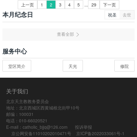
上一页
1
2
3
4
5
...
29
下一页
本月纪念日
祝圣
去世
服务中心
堂区简介
天光
修院
关于我们
北京天主教教务委员会
地址：北京西城区西黄城根北街甲10号
邮编：100031
电话：010-66020521
E-mail：catholic_bjjq@126.com
投诉举报
京公网安备11010202010471号
京ICP备2022033061号-1