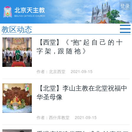
登录
教区动态
首页
【西堂】《 “抱” 起 自 己 的 十
教区动态
字 架，跟 随 祂 》
修院生活
认识天主
作者：北京西堂
2021-09-15
艺术欣赏
【北堂】李山主教在北堂祝福中
服务中心
华圣母像
政策法规
时事新闻
作者：西什库教堂
2021-09-15