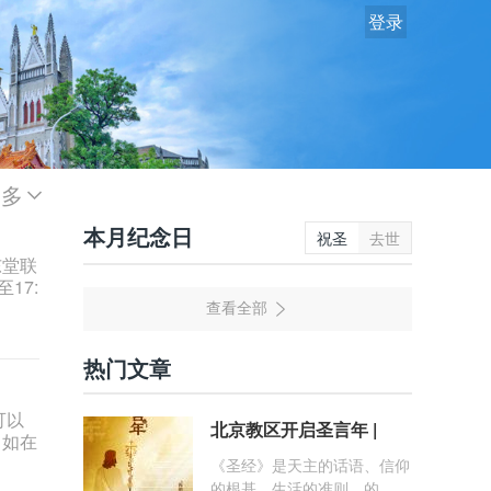
登录
更多
本月纪念日
祝圣
去世
东堂联
17:
热门文章
可以
北京教区开启圣言年 |
，如在
《圣经》是天主的话语、信仰
的根基、生活的准则。的