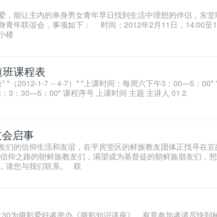
爱，能让主内的单身男女青年早日找到生活中理想的伴侣，东堂
年联谊会，事项如下： 时间：2012年2月11日，14:00至17
小楼
道班课程表
012-1-7 -- 4-7）* *上课时间：每周六下午3：00—5：00* * 
3：30—5：00* 课程序号 上课时间 主题 主讲人 01 2
友会启事
友们的信仰生活和友谊，在平房堂区的鲜族教友团体正找寻在京
信仰之路的朝鲜族教友们，渴望成为基督徒的朝鲜族朋友们，想
，请您与我们联系。 联
2:30为摄影爱好者举办《摄影知识讲座》，有意参加者请尽快到