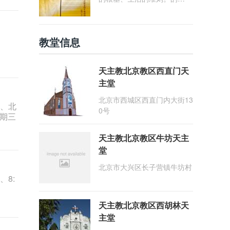
确，“在天之父藉着《圣经》
慈爱地与自己的子女们相会，
并同我们交谈。天主的话具有
教堂信息
那么大的力量与德能，以致成
为教会的支柱与力量，以及教
会子女信德的活力、灵魂的食
天主教北京教区西直门天
粮、精神生活清澈不竭的泉
主堂
源” (参《启示宪章》21号)。
我们必须重视圣经，推崇读
北京市西城区西直门内大街13
、北
经，进而能够使教会儿女广泛
0号
为期三
地获得圣言的滋养与光照为秉
承圣教会"以圣言为中心"的信
天主教北京教区牛坊天主
仰传统，深化家庭信仰生活与
信德代际传递，北京教区定20
堂
26年为"圣言年"。"圣言
北京市大兴区长子营镇牛坊村
年"以"祢的言语是我步履前的
、8:
明灯"(咏119:105) 为主题，并
定于2026年1月25日(常年期
第三主日暨天主圣言主日)作
天主教北京教区西胡林天
为圣言年的开启日。
主堂