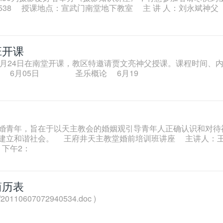
 6538 授课地点：宣武门南堂地下教室 主 讲 人：刘永斌神父
班开课
5月24日在南堂开课，教区特邀请贾文亮神父授课。课程时间、
6月05日 圣乐概论 6月19
婚青年，旨在于以天主教会的婚姻观引导青年人正确认识和对待
建立和谐社会。 王府井天主教堂婚前培训班讲座 主讲人：
下午2：
简历表
20110607072940534.doc )