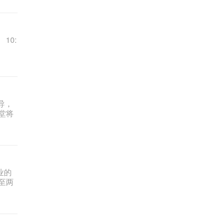
10:
导，
堂将
业的
至两