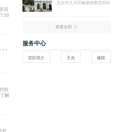
北京市大兴区榆垡镇教堂前街
联谊
:30
服务中心
* *
堂区简介
天光
修院
的朝
了解
秘书