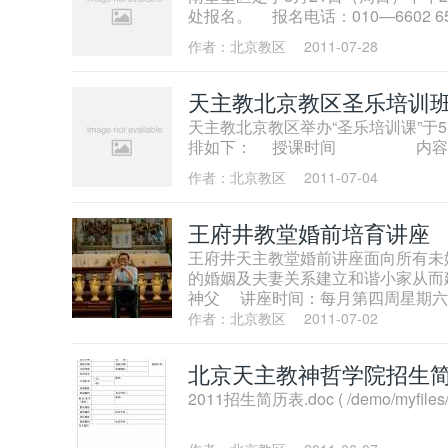
处报名。 报名电话：010—6602
作者：北京教区
2011-07-28
天主教北京教区圣乐培训
天主教北京教区举办“圣乐培训课”于
排如下： 授课时间 内容 
作者：北京教区
2011-07-04
王府井教堂婚前培育讲座
王府井天主教堂婚前讲座面向所有未
的婚姻及夫妻关系建立和谐小家从而
神父 讲座时间：每月第四周星期六 
作者：北京教区
2011-07-02
北京天主教神哲学院招生
2011招生简历表.doc ( /demo/myfiles/