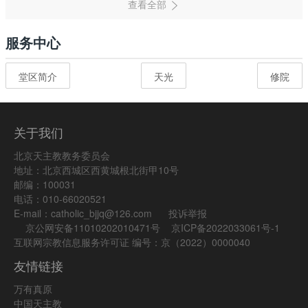
服务中心
堂区简介
天光
修院
关于我们
北京天主教教务委员会
地址：北京西城区西黄城根北街甲10号
邮编：100031
电话：010-66020521
E-mail：catholic_bjjq@126.com
投诉举报
京公网安备11010202010471号
京ICP备2022033061号-1
互联网宗教信息服务许可证 编号：京（2022）0000040
友情链接
万有真原
中国天主教