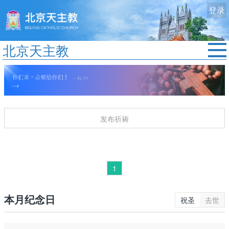
登录
北京天主教
首页
教区动态
修院生活
发布祈祷
认识天主
艺术欣赏
服务中心
1
政策法规
时事新闻
本月纪念日
祝圣
去世