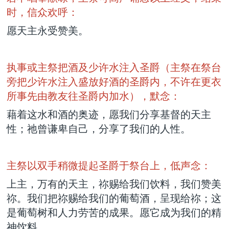
时，信众欢呼：
愿天主永受赞美。
执事或主祭把酒及少许水注入圣爵（主祭在祭台
旁把少许水注入盛放好酒的圣爵内，不许在更衣
所事先由教友往圣爵内加水），默念：
藉着这水和酒的奥迹，愿我们分享基督的天主
性；祂曾谦卑自己，分享了我们的人性。
主祭以双手稍微提起圣爵于祭台上，低声念：
上主，万有的天主，祢赐给我们饮料，我们赞美
祢。我们把祢赐给我们的葡萄酒，呈现给祢；这
是葡萄树和人力劳苦的成果。愿它成为我们的精
神饮料。