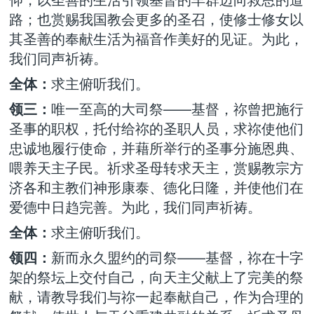
路；也赏赐我国教会更多的圣召，使修士修女以
其圣善的奉献生活为福音作美好的见证。为此，
我们同声祈祷。
全体：
求主俯听我们。
领三：
唯一至高的大司祭——基督，祢曾把施行
圣事的职权，托付给祢的圣职人员，求祢使他们
忠诚地履行使命，并藉所举行的圣事分施恩典、
喂养天主子民。祈求圣母转求天主，赏赐教宗方
济各和主教们神形康泰、德化日隆，并使他们在
爱德中日趋完善。为此，我们同声祈祷。
全体：
求主俯听我们。
领四：
新而永久盟约的司祭——基督，祢在十字
架的祭坛上交付自己，向天主父献上了完美的祭
献，请教导我们与祢一起奉献自己，作为合理的