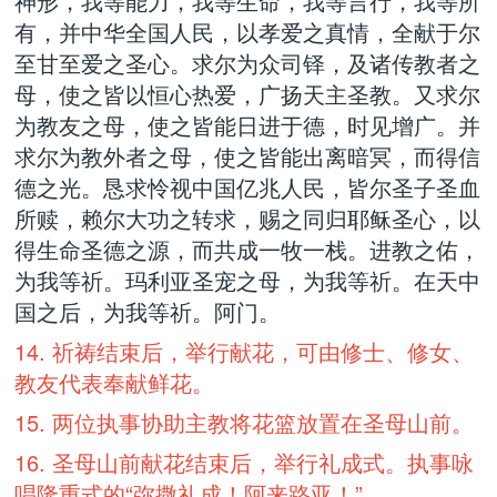
神形，我等能力，我等生命，我等言行，我等所
有，并中华全国人民，以孝爱之真情，全献于尔
至甘至爱之圣心。求尔为众司铎，及诸传教者之
母，使之皆以恒心热爱，广扬天主圣教。又求尔
为教友之母，使之皆能日进于德，时见增广。并
求尔为教外者之母，使之皆能出离暗冥，而得信
德之光。恳求怜视中国亿兆人民，皆尔圣子圣血
所赎，赖尔大功之转求，赐之同归耶稣圣心，以
得生命圣德之源，而共成一牧一栈。进教之佑，
为我等祈。玛利亚圣宠之母，为我等祈。在天中
国之后，为我等祈。阿门。
14. 祈祷结束后，举行献花，可由修士、修女、
教友代表奉献鲜花。
15. 两位执事协助主教将花篮放置在圣母山前。
16. 圣母山前献花结束后，举行礼成式。执事咏
唱隆重式的“弥撒礼成！阿来路亚！”