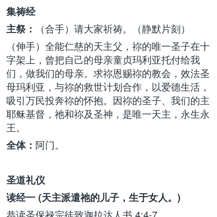
集祷经
主祭：
（合手）请大家祈祷。（静默片刻）
（伸手）全能仁慈的天主父，祢的唯一圣子在十
字架上，曾把自己的母亲童贞玛利亚托付给我
们，做我们的母亲。求祢恩赐祢的教会，效法圣
母玛利亚，与祢的救世计划合作，以爱德生活，
吸引万民投奔祢的怀抱。因祢的圣子、我们的主
耶稣基督，祂和祢及圣神，是唯一天主，永生永
王。
全体：
阿门。
圣道礼仪
读经一 (天主派遣祂的儿子，生于女人。)
恭读圣保禄宗徒致迦拉达人书 4:4-7