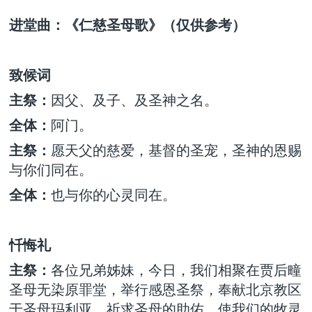
进堂曲：《仁慈圣母歌》（仅供参考）
致候词
主祭：
因父、及子、及圣神之名。
全体：
阿门。
主祭：
愿天父的慈爱，基督的圣宠，圣神的恩赐
与你们同在。
全体：
也与你的心灵同在。
忏悔礼
主祭：
各位兄弟姊妹，今日，我们相聚在贾后疃
圣母无染原罪堂，举行感恩圣祭，奉献北京教区
于圣母玛利亚，祈求圣母的助佑，使我们的牧灵