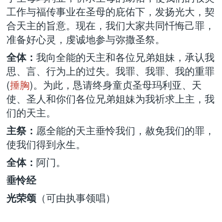
工作与福传事业在圣母的庇佑下，发扬光大，契
合天主的旨意。现在，我们大家共同忏悔己罪，
准备好心灵，虔诚地参与弥撒圣祭。
全体：
我向全能的天主和各位兄弟姐妹，承认我
思、言、行为上的过失。我罪、我罪、我的重罪
(
捶胸
)。为此，恳请终身童贞圣母玛利亚、天
使、圣人和你们各位兄弟姐妹为我祈求上主，我
们的天主。
主祭：
愿全能的天主垂怜我们，赦免我们的罪，
使我们得到永生。
全体：
阿门。
垂怜经
光荣颂
（可由执事领唱）