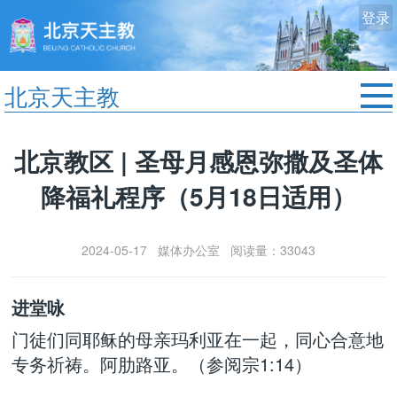
登录
北京天主教
首页
北京教区 | 圣母月感恩弥撒及圣体
教区动态
降福礼程序（5月18日适用）
修院生活
认识天主
2024-05-17 媒体办公室 阅读量：33043
艺术欣赏
服务中心
进堂咏
政策法规
门徒们同耶稣的母亲玛利亚在一起，同心合意地
时事新闻
专务祈祷。阿肋路亚。（参阅宗1:14）