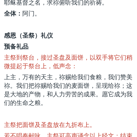
耶稣基督之名，求祢俯听我们的祈祷。
全体：
阿门。
感恩（圣祭）礼仪
预备礼品
主祭到祭台，接过圣盘及面饼，以双手将它们稍
微提起于祭台上，低声念：
上主，万有的天主，祢赐给我们食粮，我们赞美
祢。我们把祢赐给我们的麦面饼，呈现给祢；这
是大地的产物，和人力劳苦的成果。愿它成为我
们的生命之粮。
主祭把面饼及圣盘放在九折布上。
若不唱奉献咏，主祭可高声诵念以上经文；结束