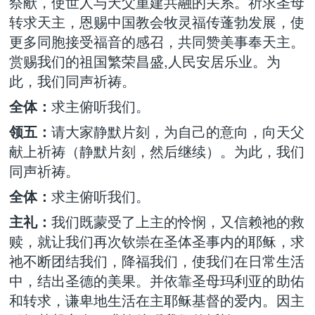
祭献，使世人与天父重建共融的关系。祈求圣母
转求天主，恩赐中国教会牧灵福传蓬勃发展，使
更多同胞接受福音的感召，共同赞美事奉天主。
赏赐我们的祖国繁荣昌盛,人民安居乐业。为
此，我们同声祈祷。
全体：
求主俯听我们。
领五：
请大家静默片刻，为自己的意向，向天父
献上祈祷（静默片刻，然后继续）。为此，我们
同声祈祷。
全体：
求主俯听我们。
主礼：
我们既蒙受了上主的怜悯，又信赖祂的救
赎，就让我们再次钦崇在圣体圣事内的耶稣，求
祂不断团结我们，降福我们，使我们在日常生活
中，结出圣德的美果。并依靠圣母玛利亚的助佑
和转求，谦卑地生活在主耶稣基督的爱内。因主