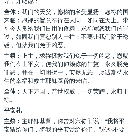
导，才敢说：
全体：
我们的天父，愿祢的名受显扬；愿祢的国
来临；愿祢的旨意奉行在人间，如同在天上。求
祢今天赏给我们日用的食粮；求祢宽恕我们的罪
过，如同我们宽恕别人一样；不要让我们陷于诱
惑，但救我们免于凶恶。
主祭：
上主，求祢拯救我们免于一切凶恶，恩赐
我们今世平安，使我们仰赖祢的仁慈，永久脱免
罪恶，并在一切困扰中，安然无恙，虔诚期待永
生的幸福和救主耶稣基督的来临。
全体：
天下万国，普世权威，一切荣耀，永归于
祢。
平安礼
主祭：
主耶稣基督，祢曾对宗徒们说：“我将平
安留给你们，将我的平安赏给你们。”求祢不要