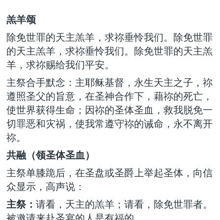
羔羊颂
除免世罪的天主羔羊，求祢垂怜我们。除免世罪
的天主羔羊，求祢垂怜我们。除免世罪的天主羔
羊，求祢赐给我们平安。
主祭合手默念：主耶稣基督，永生天主之子，祢
遵照圣父的旨意，在圣神合作下，藉祢的死亡，
使世界获得生命；因祢的圣体圣血，救我脱免一
切罪恶和灾祸，使我常遵守祢的诫命，永不离开
祢。
共融（领圣体圣血）
主祭单膝跪后，在圣盘或圣爵上举起圣体，向信
众显示，高声说：
主祭：
请看，天主的羔羊；请看，除免世罪者。
被邀请来赴圣宴的人是有福的。