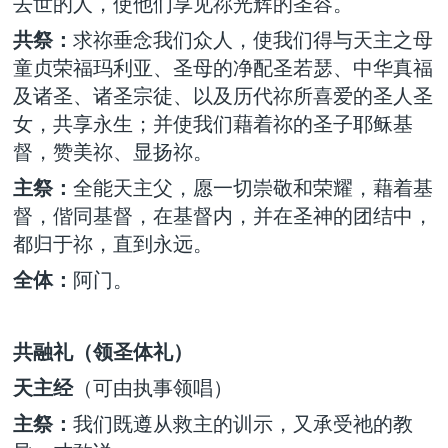
去世的人，使他们享见祢光辉的圣容。
共祭：
求祢垂念我们众人，使我们得与天主之母
童贞荣福玛利亚、圣母的净配圣若瑟、中华真福
及诸圣、诸圣宗徒、以及历代祢所喜爱的圣人圣
女，共享永生；并使我们藉着祢的圣子耶稣基
督，赞美祢、显扬祢。
主祭：
全能天主父，愿一切崇敬和荣耀，藉着基
督，偕同基督，在基督内，并在圣神的团结中，
都归于祢，直到永远。
全体：
阿门。
共融礼（领圣体礼）
天主经
（可由执事领唱）
主祭：
我们既遵从救主的训示，又承受祂的教