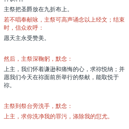
主祭把圣爵放在九折布上。
若不唱奉献咏，主祭可高声诵念以上经文；结束
时，信众欢呼：
愿天主永受赞美。
然后，主祭深鞠躬，默念：
上主，我们怀着谦逊和痛悔的心，求祢悦纳；并
愿我们今天在祢面前所举行的祭献，能取悦于
祢。
主祭到祭台旁洗手，默念：
上主，求你洗净我的罪污，涤除我的愆尤。