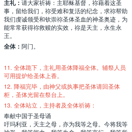
主礼：
请大家祈祷：主耶稣基督，祢藉着这圣
事，留给我们，祢受难和复活的纪念，求祢帮助
我们虔诚领受和钦崇祢圣体圣血的神圣奥迹，为
能常常获得祢救赎的实效，祢是天主，永生永
王。
全体：
阿门。
11. 全体跪下，主礼用圣体降福全体。辅祭人员
可用提炉给圣体上香。
12. 降福完毕，由神父或执事把圣体请回圣体
柜，圣体光留在祭台上。
13. 全体站立，主持者及全体祈祷：
奉献中国于圣母诵
吁玛利亚，天主之母，亦为我等之母。今将我等