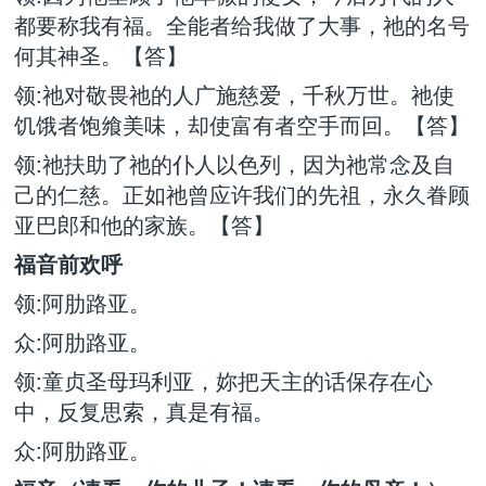
都要称我有福。全能者给我做了大事，祂的名号
何其神圣。【答】
领:祂对敬畏祂的人广施慈爱，千秋万世。祂使
饥饿者饱飨美味，却使富有者空手而回。【答】
领:祂扶助了祂的仆人以色列，因为祂常念及自
己的仁慈。正如祂曾应许我们的先祖，永久眷顾
亚巴郎和他的家族。【答】
福音前欢呼
领:阿肋路亚。
众:阿肋路亚。
领:童贞圣母玛利亚，妳把天主的话保存在心
中，反复思索，真是有福。
众:阿肋路亚。