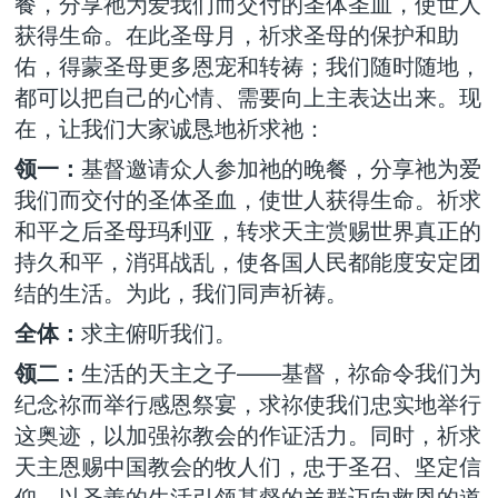
餐，分享祂为爱我们而交付的圣体圣血，使世人
获得生命。在此圣母月，祈求圣母的保护和助
佑，得蒙圣母更多恩宠和转祷；我们随时随地，
都可以把自己的心情、需要向上主表达出来。现
在，让我们大家诚恳地祈求祂：
领一：
基督邀请众人参加祂的晚餐，分享祂为爱
我们而交付的圣体圣血，使世人获得生命。祈求
和平之后圣母玛利亚，转求天主赏赐世界真正的
持久和平，消弭战乱，使各国人民都能度安定团
结的生活。为此，我们同声祈祷。
全体：
求主俯听我们。
领二：
生活的天主之子——基督，祢命令我们为
纪念祢而举行感恩祭宴，求祢使我们忠实地举行
这奥迹，以加强祢教会的作证活力。同时，祈求
天主恩赐中国教会的牧人们，忠于圣召、坚定信
仰，以圣善的生活引领基督的羊群迈向救恩的道