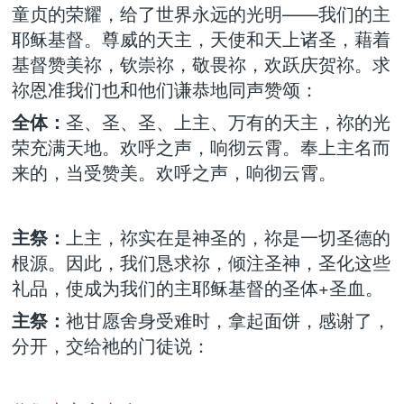
童贞的荣耀，给了世界永远的光明——我们的主
耶稣基督。尊威的天主，天使和天上诸圣，藉着
基督赞美祢，钦崇祢，敬畏祢，欢跃庆贺祢。求
祢恩准我们也和他们谦恭地同声赞颂：
全体：
圣、圣、圣、上主、万有的天主，祢的光
荣充满天地。欢呼之声，响彻云霄。奉上主名而
来的，当受赞美。欢呼之声，响彻云霄。
主祭：
上主，祢实在是神圣的，祢是一切圣德的
根源。因此，我们恳求祢，倾注圣神，圣化这些
礼品，使成为我们的主耶稣基督的圣体+圣血。
主祭：
祂甘愿舍身受难时，拿起面饼，感谢了，
分开，交给祂的门徒说：