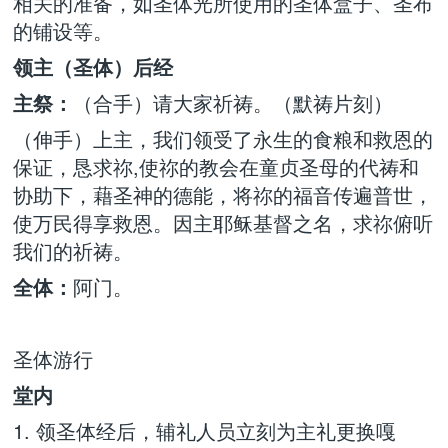
相关的准备，如圣体光所使用的圣体盒子、圣布
的铺设等。
领主（圣体）后经
主祭：
（合手）请大家祈祷。（默祷片刻）
（伸手）上主，我们领受了永生的食粮和救恩的
保证，恳求祢,使祢的教会在童贞圣母的代祷和
协助下，藉圣神的德能，将祢的福音传遍普世，
使万民得享救恩。因主耶稣基督之名，求祢俯听
我们的祈祷。
全体：
阿门。
圣体游行
堂内
1. 领圣体经后，辅礼人员立刻为主礼更换嘎