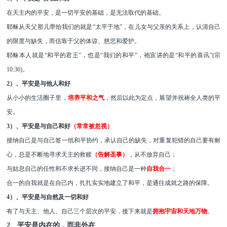
在天主内的平安，
是一切平安的基础
，
是无法取代的基础。
耶稣从天父那儿带给我们的就是
“太平于地”，在儿女与父亲的关系上，认清自己
的限度与缺失
，
而信靠于父的体谅、慈悲和爱护。
耶稣本人就是
“和平的君王”，也是“我们的和平”，祂宣讲的是“和平的喜讯”(宗
10:36)。
2）、平安是与他人和好
从小小的生活圈子里，
培养平和之气
，然后以此为定点，展望并祝祷全人类的平
安。
3）、平安是与自己和好
（常常被忽视）
接
纳
自己是与自己签一纸和平协约，承认自己的缺失
，
对重复犯错的自己要有耐
心
，
总
是不断地寻求天主的救赎
（告解圣事）
，从
不放弃自己
；
与姑息自己的任性
和
不求长进
不同，接纳自己是
一种
自我合一
；
合一的自我就是在自己内，扎扎实实地建立了和平，
是通往
成就之路的保障。
4）、平安是与自然及一切和好
有了与天主、他人、自己三个层次的平安，接下来就是
拥抱宇宙和天地万物
。
2、
平安
是内在的，而非外在