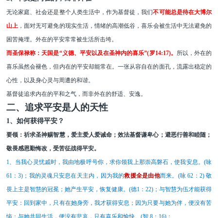
无论家庭、社会还是整个人类生活中，作为基督徒，
我们
不可能
总是
待在大博尔
山上
，面对无可
避免的现
实
生活
，
情绪
的
高潮低谷
，
喜乐
会
被生活中无法避免的
困苦掩埋。
外在的平安常常被生活所击垮。
而圣保禄称：天国是
“义德、平安以及在圣神内的喜乐”
(罗14:17)。
所以，外在的
喜乐虽然会褪色
，
但
内在的
平安却能常在。一张从容自在的面孔，流露
出
稳定的
心性
，以及
身心灵与周遭的
和谐
。
基督徒追求内在的平和之气，而非外在的舒适、安逸。
二、追求平安是人的天性
1、如何获得平安？
要领：祈求圣神赐智慧，爱主爱人
爱
诫命；效法基督谦卑心；避恶行善
和睦
随；
敬畏感恩勤悔改，受苦征战得平安。
1、
当我心灵忧戚时，我由地极呼号你，求你领我上那崇高磐石，使我安息。
(咏
61
：
3)
；
我的灵魂只安息在天主内，因为我的
救援全是由他
而来。
(咏 62
：
2) 敬
畏上主是智慧的冠冕；她产生平安，恢复健康。
(
德
1：22)
；
与智慧为伍才能获得
平安：回到家中，只有在她身旁，我才获得安息；因为只要与她为伴，便没有苦
恼；与她共同生活，便没有悲哀，只有喜乐和愉快。
(智 8
：
16)
；