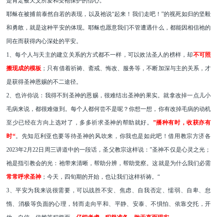
是肯定被天父所爱和受祂保护的信心。
耶稣在被捕前泰然自若的表现，以及祂说
“起来！我们走吧！”的视死如归的坚毅
和勇敢，就是这种平安的体现。耶稣也愿意我们不管遭遇什么，都能因相信祂的
同在而获得内心深处的平安。
1、每个人与天主的建立关系的方式都不一样，可以效法圣人的榜样，却
不可照
搬现成的模板
；只有借着祈祷、斋戒、悔改、服务等，不断加深与主的关系，才
是获得圣神恩赐的不二途径。
2、也许你说：我得不到圣神的恩赐，很难结出圣神的果实。就拿改掉一点儿小
毛病来说，都很难做到。每个人都何尝不是呢？你想一想，你有改掉毛病的动机
至少已经在方向上选对了，多多祈求圣神的帮助就好。
”播种有时，收获亦有
时“
。先知厄利亚也要等待圣神的风吹来，你我也是如此吧！借用
教宗
方济各
2023
年
2
月
22
日
周三讲道中
的一段话
，圣父教宗这样说：
”圣神不仅是心灵之光；
祂是指引教会的光：祂带来清晰，帮助分辨，帮助觉察。这就是为什么我们必需
常常呼求
圣神
；今天，四旬期的开始，也让我们这样祈祷。
“
3
、平安为我来说很需要，可以战胜不安、焦虑、自我否定、懦弱、自卑、怠
惰、消极等负面的心理，转而走向平和、平静、安泰、不惧怕、依靠交托，开