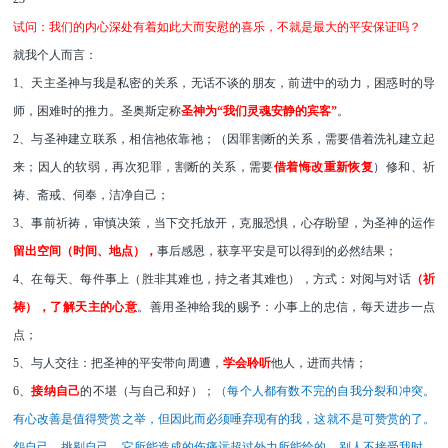
试问：我们的内心深处有着如此大而安慰的喜乐，不就是最大的平安保证吗？
就我个人而言：
1、天主圣神与我是私密的关系，无话不谈的朋友，前进中的动力，困惑时的导
师，困难时的推力。圣奥斯定称
圣神为
“我们灵魂安静的宾客”
。
2、与圣神建立联系，相信祂依靠祂；（因罪割断的关系，需要
借着洗礼
建立起
来；因人的软弱，再次犯罪，割断的关系，需要
借着
悔改
重新恢复
）
修和、祈
祷、斋戒、伺奉，洁净自己；
3、事前祈祷，审慎决策，当下交托放开，克服恐惧，心存盼望，为圣神的运作
留出空间（时间、地点），
事后感恩，获享平安是可以得到的必然结果；
4
、在每天、每件事上（胜非其难也，持之者其难也），方式：对阅与对话
（祈
祷），了解天主的心意
。善用圣神给我的赐予：小事上的忠信，每天进步一点
点；
5、与人交往：把圣神的平安带向周遭，
学会聆听
他人，进而共情；
6
、
接纳自己
的不堪（与自己和好）；
（每个人都有数不完的自我分裂和冲突。
有心改善是值得赞赏之举，但因此而必须唾弃现有的我，
这就不是可赞赏的了。
怨自己、挑剔自己，它所能造成的伤痛远超过外力所能给的。别人不接受我时，