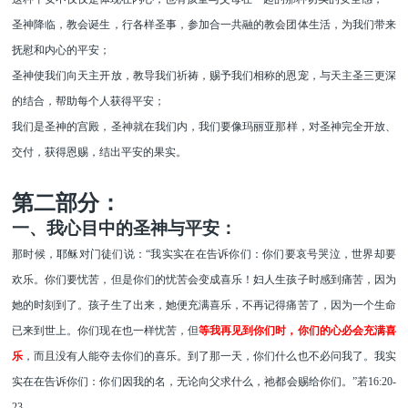
圣神降临，教会诞生，行各样圣事，参加合一共融的教会团体生活，为我们带来
抚慰和内心的平安；
圣神使我们向天主开放，教导我们祈祷，赐予我们相称的恩宠，与天主圣三更深
的结合，帮助每个人获得平安；
我们是
圣神
的宫殿，圣神
就在
我们
内，
我们要像玛丽亚那样，对圣神完全开放、
交付，获得恩赐，结出平安的果实。
第二部分：
一、我心目中的圣神与平安：
那时候，耶稣对门徒们说：
“我实实在在告诉你们：你们要哀号哭泣，世界却要
欢乐。你们要忧苦，但是你们的忧苦会变成喜乐！妇人生孩子时感到痛苦，因为
她的时刻到了。孩子生了出来，她便充满喜乐，不再记得痛苦了，因为一个生命
已来到世上。你们现在也一样忧苦，但
等我再见到你们时，你们的心必会充满喜
乐
，而且没有人能夺去你们的喜乐。到了那一天，你们什么也不必问我了。我实
实在在告诉你们：你们因我的名，无论向父求什么，祂都会赐给你们。
”若
16:20-
23