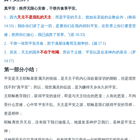
真平安：秩序无限心安泰，干饼共食享平安。
1、
因为
天主不是混乱的天主
，而是平安的天主。犹如在圣徒的众教会内，
(
格前
14:33)
；
我给你们讲了这一切，是要你们在我内得到平安。在世界上你们要受苦
难；然而你们放心，我已战胜了世界。
”(若 16:33)
2、
干饼一张而平安共食，胜于满屋佳肴而互相争吵。
(
箴
17:1)
3、
其实，天主的国并
不在于吃喝
，而在于义德、平安以及在圣神内的喜乐；
(
罗
14:17
)
第一部分小结：
平安是天主耶稣基督属天的祝福，是天主子民内心深处最深切的期盼，但是现世
找不到
“真平安”；所以，现世属灵的征战，是为赚得天乡永久的平安。
主
耶稣
教导我们，获得
平安
的途径
，即是与天主结合的恩
宠；人有此恩宠，不拘
受什么苦难，心中常平安不乱。天主是平安之源，耶稣是我们获得平安的导师，
更是榜样；
耶稣离世升天后，没有留下我们做孤儿，祂遣发圣神护卫我们，
圣神是平安之
神
；
这种平安不仅仅是体现在内心，也
有
孩童与父母在一起的那种
切实的
安全感
；