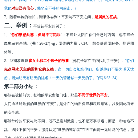
我仍
对自己有信心
，
能坚定不移
的向前走。）
7
、随着年龄的增长，渐渐体会到：平安与不平安之间，
是属灵的征战
。
二、举例：
平信徒平安的例子：
1、“
你们纵然动怒，但是不可犯罪
”；不可让太阳在你们含怒时西落，也不可给
魔鬼留有余地。
(弗 4:26~27)
eg：团体的力量：C
FC
、教会慕道团服务、翻译团
体等。
2
、
4
8
期慕道班
崔女士和二个孩子的故事
（她们全家在主内找到了平安）。
“你们
先该寻求天主的国和它的义德
，这一切自会加给你们。所以你们不要为明天忧
虑，因为明天有明天的忧虑！一天的苦足够一天受的了。
”
(玛 6:33~34)
第二部分小结：
耶稣在被捕前说，把祂的平安留给门徒，那是
不同于世界的平安
。
人们通常所理解的世界的
“平安”，是外在的物质保障和境遇顺遂，以及因此而来
的安全感。
耶稣带给的平安与此不同，既不是发财致富，也不是万事顺遂，而是一种临危不
乱、遇险不惊的平安，那是认定
“世界的统治者”在天主面前一无所能的信念，那