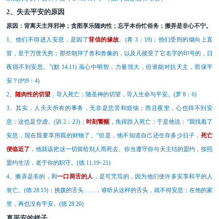
2、失去平安的原因
原因：背离天主拜邪神；贪图享乐随肉性；忘乎本份忙俗务；搬弄是非心不宁。
1、他们不得进入安息，是因了
背信的缘故
。
(希 3
：
19)
；他们受刑的烟向上直
冒，至于万世无穷；那些朝拜了兽和兽像的，以及凡接受了它名字的印号的，日
夜得不到安息。
”
(默 14:11)
虽心中明智，力量强大，但谁能对抗天主，而保平
安？
(约
9：4)
2、
随肉性的切望
，导入死亡；随圣神的切望，导入生命与平安。
(
罗
8
：
6)
3、其实，人天天所有的事务，无非是悲苦和烦恼；而且夜里，心也得不到安
息：这也是空虚。
(训 2
：
23)
；
时刻警醒
，免得跌入死亡：于是他说：
“我找着了
安息，现在我要享用我的财物了。”但是，他不知道自己还生存多少日子，
死亡
便临近了
，他就该把这一切留给别人而死去。你当遵守你与天主结的盟约，按照
盟约生活，老于你的职守。
(德 11:19~21)
4、搬弄是非的，和
一口两舌的人
，是可咒骂的，因为他们使许多安享和平的人
丧亡。
(德 28:15)
；挑拨的舌头
……
，
谁听从这样的舌头，就不得安息；在他的家
里，再也没有平安。
(
德
28:20)
真平安的样子