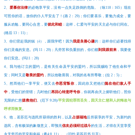
2、
爱慕你法律
的必饱享平安，没有一点失足跌倒的危险。（咏
118：165）现在
可照你的话，放你的仆人平安去了！
(
路
2
：
29)
；
你们要喜乐，要勉力成全，要
服从劝勉，要同心合意，要
彼此和睦
：这样，仁爱与平安的天主必与你们同在。
(
格后
13
：
11)
；
3、你们背起我的轭（è），跟我学吧！因为
我是良善心谦
的：这样你们必要找得
你们灵魂的安息。
(玛 11
：
29)
；凡劳苦和负重担的，你们都
到我跟前来
，我要使
你们安息。
(玛11
：
28)
4、
我与他订立的盟约，是有关生命及平安的盟约，所以我赐给了他生命和平
安；同时又是
敬畏的盟约
，所以他敬畏我，对我的名有所尊敬；
(
拉
2
：
5)
；
5、
然而他们一享平安，便又去
作恶背叛你
，因此你又把他们
抛在他们敌人手
中
，受他们的管辖；几时他们
再回心转意呼号你
，你就再由天上俯听他们，照你
无限的仁慈
拯救他们
。
(
厄下
9:28)/
平安因犯罪而丢失，因天主仁慈和
人的悔改与
呼求而恢复。
6
、他，
若苏厄
与选民所获得的胜利，以及
占据福地
后所获享的平安，为新约的
选民，含有极深的象徵意义，即预兆
信友必须经过战斗
的生活，才得在天堂享受
永无穷尽的平安和幸福（希
4:8, 11）。
（
旧约
若苏厄书
引言
）