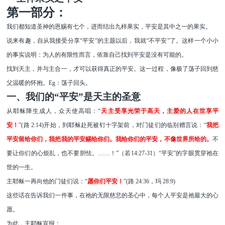
第一部分：
我们都知道圣神的恩赐有七个，进而结出九样果实，平安是其中之一的果实。
说来有趣，自从我接受分享
“平安”的主题以后，我就“不平安”了。这样一个小小
的事实说明：为人的有限性而言，依靠自己找到平安是没有可能的。
找到天主，并与主合一，才可以获得真正的平安。这一过程，像极了荡子回到慈
父温暖的怀抱。
Eg
：荡子回头。
一、我们的
“
平安
”是天主的圣意
从耶稣降生成人，众天使高唱：
“
天主受享光荣于高天，主爱的人在世享平
安！
”
(路 2:14)
开始，到耶稣赴死被钉十字架前，对门徒们的临别赠言说：
“
我把
平安留给你们，我把我的平安赐给你们。我给你们的平安，不像世界所给的。
不
要让你们的心烦乱，也不要胆怯。
……
！
”（若
14:27-31
）
“平安”的字眼
贯穿祂在
世的一生
。
主
耶稣
一再
向他
的门徒
们说：
“
愿你们平安！
”(路 24:36，玛 28:9)
这些话在告诉我们一件事，在祂的无限慈悲的圣心中，每个人平安是祂最大的心
愿。
为此，主耶稣
宣
报：