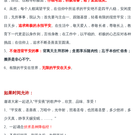
放，自信、信赖等积极面，
仔细考虑，积极准备，敢于直面现实。
4
、虽然，每个人都渴望平安，在信仰中所追求的平安绝不是四平八稳，安闲度
日，无所事事，我认为：首先要与主合一、跟随基督，轻看有限的现世平安；注
目天乡，
追求终极的永恒平安
。在生活中，敬天爱人，孝敬长者，尊敬长上，教
育下一代更是以身作则，言传身教；在工作中，以平稳的、积极的心态应对各种
挑战；在信仰上，追求不断圣善直至圆满。
5
、
不做违背平安的事：
背离天主拜邪神；贪图享乐随肉性；忘乎本份忙俗务；
搬弄是非心不宁。
6
、有限的平安在世界，
无限的平安在天乡
。
如果时间允许：
邀请大家一起进入
“平安夜”的歌声中，欣赏、品味、享受！
1、“平安夜，圣善夜，万暗中，光华射，照着圣母，也照着圣婴，多少慈祥，多
少天真，静享天赐安眠，
……
。
”
2、一起诵念
伏求圣神降临经！