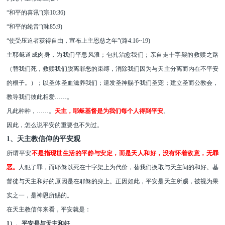
“和平的喜讯”(宗10:36)
“和平的纶音”
(咏85:9)
“
使受压迫者获得自由，宣布上主恩慈之年
”
(路4:16~19)
主耶稣道成肉身，为我们平息风浪；包扎治愈我们；亲自走十字架的救赎之路
（替我们死，救赎我们脱离罪恶的束缚，消除我们因为与天主分离而内在不平安
的根子。）；以圣体圣血滋养我们；遣发圣神赐予我们圣宠；建立圣而公教会，
教导我们彼此相爱
……
。
凡此种种，
……
。
天主，耶稣基督是为我们每个人得到平安
。
因此，怎么说平安的重要也不为过。
1、天主教信仰的平安观
所谓平安
不是指现世生活的平静与安定，而是天人和好，没有怀着敌意，无罪
恶。
人犯了罪，而耶稣以死在十字架上
为代价，
替我们换取与天主间的和好。基
督徒与天主和好的原因是在耶稣的身上。
正因如此
，平安是天主所赐
，
被视为果
实之一
，
是神恩所赐的。
在天主教信仰来看，平安就是：
1
）、平安是与天主和好