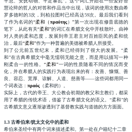
平息、安抚动物、平定暴乱”。这个词汇开始在一些爱好智
慧论辩的哲人的对答和作品当中出现，该词的使用次数由希
罗多德时的
3
次，到柏拉图时已经高达
59
次。最后我们看到
了作为名词的
“柔和（
πραότης
）
”
第一次出现在修昔底德的
笔下，从此有关
“柔和”
的词汇在希腊文化中开枝散叶。由神
对人类的柔和态度，发展到帝王君主对百姓臣民的柔和统
治，最后
“柔和”
作为一种普遍的美德被希腊人所接受。
到了公元前五世纪末，柔和已经得到了很大的发展。
“柔
和”在古典希腊文中毫无懦弱无能之意，而是用以描写一种
刚柔合一的性格
。
“柔和”
一词的性质随着不同的情况而变
化，并在希腊人的实践行为表现出来的有：友善、慷慨、善
良、容忍、宽厚、谅解、人道、慈善等
——这些词都用同一
个词表达：
πραός
（柔和的）。
实际上，古代的帝王、大公教会初期的教父和主教们，都采
用了希腊的传统术语，借鉴了古希腊文化的语义。
“柔和”的
古希腊文意义逐渐渗透到了基督教实践与道德的方方面面。
1.3 古希伯来/犹太文化中的柔和
希伯来圣经中有两个词来描述柔和。第一处在户籍纪十二章