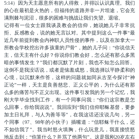
5:14
）因为天主愿意所有的人得救，并得以认识真理。我们
的心在最初是火热的，但福传的道路并非一片坦途，它会充
满荆棘与泥沼，很多的困难与挑战让我们失望、退缩。
记得有一位女士跟我谈及教会的信仰，她说她儿子非常抗
拒、反感教会，说的她无言以对。其中提到这么一件事
“最
近几年前提到教会内神职人员性侵的事件，以及在加拿大一
所教会学校挖出许多孩童的尸骨”，她的儿子问：“你说信天
主，信天主有什么好？你说你们教会好，怎么还有那么多黑
暗的事情发生？”我们都沉默了片刻，我也不知怎么回答。
这倒不是我没话说，或者是恼羞成怒，我选择以平静柔和的
心境，以沉默来作答，这样的问题就如同从古至今探讨“神
正论”一样，天主是良善慈悲、正义公平的，为什么还有那
么多的痛苦与不正义出现。这件事引发我的另一个记忆，我
刚大学毕业找到工作，有一个同事问我：“你们这宗教是怎
么回事，你给我说说”。我回应到“我们信仰耶稣基督，要参
加主日礼拜，与人为善等等”，在我这话还没说几句，另一
个同事（
97
、
98
年的小伙子）插嘴道：“信耶稣干什么，还
不如信我了”。我当时怒火填胸，什么玩意儿，我直接愤怒
地反击到：“你算什么？并骂了他两句”。这是我刚
20
岁左右