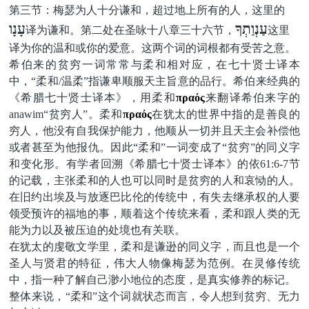
第三节：梅瑟为人十分谦和，超过地上所有的人，这里
的
עַנְוַתְךָ
עָנָו
译
为
谦和。第二处在圣咏十八章三
十
六节，
这
里
译为你的温和或你的爱意。
这两个词的词根都有受苦之意。
希伯来的贫穷一词常常与柔和相对应，在七十贤士译本
中，
“柔和/温柔”指谦卑顺服天主旨意的品行。希伯来经典的
《希腊七十贤士译本》，用柔和
πραός
来翻译希伯来字的
anawim
“贫穷人”。
柔和
πραός
在犹太的世界中指的是善良的
穷人，他没有自我保护能力，他顺从一切并且天主会补偿他
或者甚至为他报仇。
因此
“柔和”一词变成了“贫穷”的同义字
和变化形。有学者回溯《
希腊七十贤士译本
》的依
61:6-7
节
的记载，主张柔和的人也可以同时是贫穷的人和哀恸的人。
在旧约出埃及与放逐巴比伦的传统中，有失去继承权的人要
领受预许的福地的事，顺着这个传统来看，柔和跟人类的无
能为力以及被压迫的处境也有关联。
在犹太的虔敬文学里，柔和是谦逊的同义字，而且也是一个
圣人与贤君的特征，伟大人物像梅瑟为范例。在灵修传统
中，指一种了解自己渺小地位的态度，是真实修养的标记。
整体来说，
“柔和”这个词就状态而言，令人想到贫穷、无力