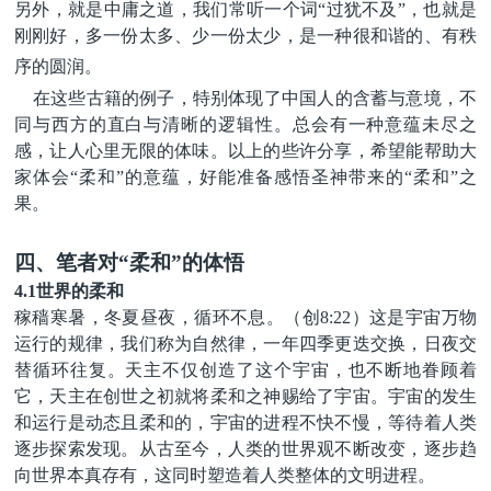
另外，就是
中庸
之道，我们常听一个词
“
过犹不及
”
，也就是
刚刚好，多一份太多、少一份太少，是一种很和谐的、有秩
序的圆润。
在这些古籍的例子，特别体现了中国人的含蓄与意境，不
同与西方的直白与清晰的逻辑性。总会有一种意蕴未尽之
感，让人心里无限的体味。以上的些许分享，希望能帮助大
家体会
“
柔和
”
的意蕴，好能准备感悟圣神带来的
“
柔和
”
之
果。
四
、
笔者对
“柔和”的体悟
4.1世界的柔和
稼穑寒暑，冬夏昼夜，循环不息。（创
8:22）
这是宇宙万物
运行的规律，我们称为自然律，一年四季更迭交换，日夜交
替循环往复。天主不仅创造了这个宇宙，也不断地眷顾着
它，天主在创世之初就将柔和之神赐给了宇宙。宇宙的发生
和运行是动态且柔和的，宇宙的进程不快不慢，等待着人类
逐步探索发现。从古至今，人类的世界观不断改变，逐步趋
向世界本真存有，这同时塑造着人类整体的文明进程。