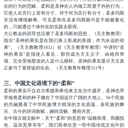
在的行为
的
范畴
。柔和
是
圣神
在人内做工而显于外的
行为
，
它使人在言行上皆有分寸。
对于
何为
言行
有分寸，圣多玛斯
并没有
继续
解释
。可见柔和在圣多玛斯眼中是不能被量化
的，只能通过个体外在的实践去获得。
大公教会的训导也沿袭了圣多玛斯的思想，《天主教教理》
指出
“圣神的果实是在我们身上形成的美德，作为永远的初
果”。（天主教教理
1832
）在《天主教青年教理》中讲到“圣
神的果实”是指使人看见，那些成为天主义子、由祂所带
领、完全受祂塑造的人是什么模样。圣神的果实显示天主真
正参与了基督徒的生命。（天主教青年教理
311
号）
三、
中国文化
语境下的
“柔和”
柔和的果实不仅在古希腊和希伯来文化当中盛开，圣神也早
早
地
将柔和的种子撒在了中国这片广阔的大地上。
56个民族
的共融奠基了中华民族博大精深的文化底蕴，
各民族的舞
乐、古今的诗词曲赋，婉转流畅、雅俗共赏。
在中国古籍文献中，关于
“
柔和
”
的意思有
“
温顺恭谨、和颜悦
色、温良宽厚等等
”
，我们简单欣赏一些中国传统文化中的