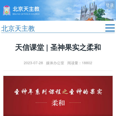
登录
北京天主教
首页
天信课堂 | 圣神果实之柔和
教区动态
修院生活
2023-07-28 媒体办公室 阅读量：18802
认识天主
艺术欣赏
服务中心
政策法规
时事新闻