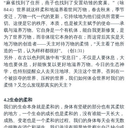
“麻雀找到了住所，燕子也找到了安置幼雏的窝巢。”（咏
84:4）世界就这样柔和地滋养着世间万物，春去秋来，季节
变迁，万物一代一代的更新，它持续地为他们提供所需要一
切。这便是它的秩序、本质，也是被天主赋予的使命——承
载与滋养万物。它自身是一个有机体，能自我更新修复，是
为了世界万物，而非体现它本身的存在；而这背后其实是天
地万物的创造者——天主对待万物的柔情，“天主看了他所
造的一切，认为样样都很好”。（创1:31）
另外，在古以色列民族中有
“安息日”，不仅是人要休息，大
地也要休息，好能恢复以更好地滋养万物。今日的生态神
学，也特别提醒众人去关注地球、关注这个世界。否则在一
个被掠夺的世界、压榨的世界，我们如何体会世界对我们的
柔情？又怎么发现那真实的天主？
4.2生命的柔和
我们的生命本身就是柔和的，身体有坚硬的部分也有其柔软
的地方，一个生命的成长也是柔和的，没有谁能一天长大，
成熟、变老也是一个柔和的过程。我们的身体每天会有无数
个细胞在消亡和诞生，我们并没有明显地觉察出自己缺少或