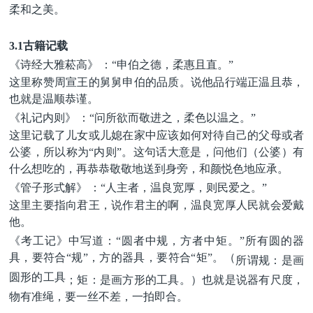
柔和之美。
3.1古籍记载
《诗经大雅菘高》
：
“申伯之德，柔惠且直。”
这里称赞周宣王的舅舅申伯的品质。
说他
品行端正温且恭，
也就是
温顺恭谨。
《礼记内则》
：
“问所欲而敬进之，柔色以温之。”
这里
记载
了
儿女或
儿媳
在家中应该如何对待自己的父母或者
公婆，所以称为
“内则”
。
这句话
大意是，
问他们（公婆）有
什么想吃的，再恭恭敬敬地送到身旁，和颜悦色地应承。
《管子形式解》
：
“人主者，温良宽厚，则民爱之。”
这里主要指向君王，说
作君主的
啊
，温良宽厚人民
就会
爱戴
他。
《考工记》中写道：
“圆者中规，方者中矩。”所有圆的器
具，要符合“规”，方的器具，要符合“矩”。（
所谓
规：
是
画
圆形的工具
；
矩：
是
画方形的工具。）
也就是说
器有尺度，
物有准绳，要一丝不差，一拍即合。