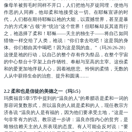
像母羊被剪毛时同样不开口，人们把他与歹徒同埋，使他与
作恶的人同葬，他却柔和地接受这一切。在耶稣宣讲的时
代，人们都在期待耶稣以祂的大能，以震撼世界，甚至是暴
力的方式来
“占领”并“统治”这个世界！但耶稣却反其道而行
之，祂选择了柔和！耶稣——天主的独生子——将自己如同
猎物一样交给了人类，祂说：“
你们拿去吃吧！这是我的身
体。你们都由其中喝吧！因为这是我的血。
”（玛
26:26-28
）
这便是祂的行动，以自己的整个存有作为祭品，在整个宇宙
的中心祭台十字架上自作牺牲、奉献与至高的主宰。这份柔
和的爱更加地俘获人心，因着祂慈悲、怜悯的柔情，无数的
人从中获得生命的治愈、提升和圆满……
2.2 柔和也是信徒的美德之一（玛5:5）
玛窦福音
5
章
5
节
中提到的
“
温良的人
”的
希腊语
是
柔和
一词
的
形容词复数形式，
所以
温良的人就是柔和的人，
现任教宗方
济各说
“温良
的人是有福的，因为他们要承受土地
，
”这是
一
句
非常
有
力
的话。
教宗进一步讲：温良
亦指内心的贫穷，是
唯独信赖
天主
的人所表现的态度。
有人可能
会反对说
：
“要