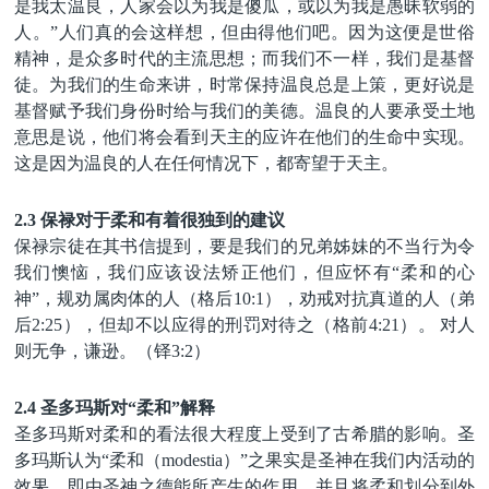
是
我太
温良
，人家会以为我是傻瓜，或以为我是愚昧软弱的
人。
”
人们真的会这样想，但由得他们吧
。因为这便是世俗
精神，是众多时代的主流思想；而我们不一样，我们是基督
徒。为我们的生命来讲，
时常
保持
温良总是
上策，更好说是
基督赋予我们身份时给与我们的美德
。温
良
的人
要
承受土地
意思是说
，他们将会看到天主的应许在他们的生命中实现。
这是因为
温良的人在任何情况下，都寄望于天主
。
2.3 保禄对于柔和有着很独到的建议
保禄宗徒在其书信提到
，要是我们的兄弟姊妹的不当行为令
我们懊恼，
我们
应该设法矫正他们，但应怀有
“柔和
的心
神
”，规劝属肉体的人（格后
10:1
），劝戒对抗真道的人（弟
后
2:25
），但却不以应得的刑罚对待之（格前
4:21
）。
对人
则无争，谦逊。（铎
3:2
）
2.4 圣多玛斯对“柔和”解释
圣多玛斯对柔和的看法很大程度上受到了古希腊的影响。圣
多玛斯认为
“柔和
（
modestia
）
”
之果实是圣神在我们内活动的
效果，即由圣神之德能所产生的作用
，并且将柔和划分
到外