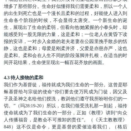
增多了那些部分。生命好似懂得我们需要柔和，所以一个人
的出生到死亡也是一个漫长且柔和的过程，好能使人进入到
生命各个阶段的时候，不会显得太唐突。一个新生命的诞
生，展现出了生命的柔弱，但看向他
/她紧握的小拳头时，却
能感受到一股无限的力量，这是柔和；一位老人在黄昏下读
报的安详，一对步入金婚的老夫老妻在公园里挽手散步的恬
静，这也是柔和；母爱是刚柔并济，父爱是亦慈亦严，这也
是柔和。柔和会在人生不同的阶段落脚并扎根，在适当的时
间开花结果，生命便呈现出一幅百花齐放的画面。
4.3
待人接物的柔和
我们作为基督徒，福传就成为我们生命的一部分。这曾是耶
稣基督给与宗徒的使命
“
你们要去使万民成为门徒，因父及
子及圣神之名给他们授洗，教训他们遵守我所吩咐你们的一
切。
”（玛
28:19-20
）所以，在我们领受洗礼那一刻起，福传
使命就成为了我们生命的一部分，正如《教理》讲到“向众
人传播福音，是教会不可推卸的责任”。（《天主教教理》
848
）这不仅是命令，更是基督的爱催迫着我们，（格后