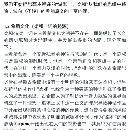
我们不妨把思高本翻译的“温和”与“柔和”从我们的思维中移
除，转向《圣经》的希腊原文的丰富内涵
。
1.2 希腊文化（柔和一词的起源）
柔和
/
温柔一词在古希腊文化之初并不存在，而是经过了长久
的历史酝酿才逐渐诞生，并发展出多重的内涵，现分享如
下：
古希腊曾是一个充斥残暴的神话与悲剧的时代，是一个霸权
与反霸权的混乱时代，也是一个崇尚正义和英雄主义的时
代。在这样一个暴力泛滥的时代，
“柔和”
的理念在古希腊思
想中的出现，确实是一个神奇的现象。
尽管在早期古希腊中没有一个明确的词语来表达柔和，但早
在荷马的著作中
“柔和”
已经作为一种美德的种子种在了希腊
人的思想田地里。古希腊人为了对抗这一暴力残酷的世界而
树立了一种理想：追求正义！这一正义的理想导致神话作品
中开始出现拥有柔和性格的神的形象，进而使得各地的风俗
和城邦法律中表现出了明显的宽容和怜悯，作为
“柔和”的同
源动词
πραός
开始出现在人们的视野当中，其意思为
“使海浪