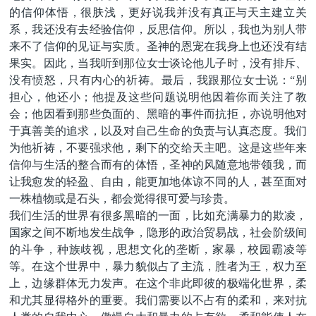
的信仰体悟，很肤浅，更好说我并没有真正与天主建立关
系，我还没有去经验信仰，反思信仰。所以，我也为别人带
来不了信仰的见证与实质。圣神的恩宠在我身上也还没有结
果实。因此，当我听到那位女士谈论他儿子时，没有排斥、
没有愤怒，只有内心的祈祷。最后，我跟那位女士说：“别
担心，他还小；他提及这些问题说明他因着你而关注了教
会；他因看到那些负面的、黑暗的事件而抗拒，亦说明他对
于真善美的追求，以及对自己生命的负责与认真态度。我们
为他祈祷，不要强求他，剩下的交给天主吧。
这是这些年来
信仰与生活的整合而有的体悟，圣神的风随意地带领我，而
让我愈发的轻盈、自由，能更加地体谅不同的人，甚至面对
一株植物或是石头，都会觉得很可爱与珍贵。
我们生活的世界有很多黑暗的一面，比如充满暴力的欺凌，
国家之间不断地发生战争，隐形的政治贸易战，社会阶级间
的斗争，种族歧视，思想文化的垄断，家暴，校园霸凌等
等。在这个世界中，暴力貌似占了主流，胜者为王，权力至
上，边缘群体无力发声。在这个非此即彼的极端化世界，柔
和尤其显得格外的重要。我们需要以不占有的柔和，来对抗