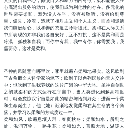
人类的自我中心，傲慢自大和暴力的占有欲，柔和能使人在
心底涌出服务的动力，使我们成为利他性的存在。多元化的
世界需要柔和，因为没人在乎，没有被聆听，没有给到尊
重，偏见，冷漠，造就了相对主义和个人主义，而柔和邀请
我们谦逊耐心，以和善的态度去聆听彼此。柔和在人际关系
中所表现的并非我们各自安好，互不打扰，这不是柔和而是
冷漠、孤独和自我；而你中有我，我中有你，你需要我，我
需要你，这才是柔和。
圣神的风随意向哪里吹，哪里就遍布柔和地果实。这风吹到
了古希腊文人哲学家的笔下；吹到了以色列民族的天人交往
中；也吹到了生我养我的这片广阔的中华大地。圣神自创世
之初就柔和的方式运行在宇宙中，当人类进化到越高程度
时，就会愈惊叹宇宙是如此的精密与恰到好处
；
进而一个柔
和生命诞生了，他（她）渐渐地发觉柔和在其生命的各个角
落，并学习以柔和的方式度过一生。
柔和如风，吹遍息壤人群，春夏秋冬；柔和如水，所到之
处，滋润万物，一路生花；柔和如光，普照大地，温暖人