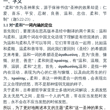
一、字义
“柔和”作为圣神果实，源于保禄书信“圣神的效果却是：仁
爱、喜乐、平安、忍耐、良善、温和、忠信、柔和、节
制”（迦5:22-23）。
1.1 对
“
柔和
”一词内涵的定位
首先我们，要厘清在思高版本圣经中翻译的两个
果实
：温和
与柔和。这两个词在中国文化语境下理解是有些混淆的，因
为温和与柔和几乎可以等同，它们常常连在一起用，比如温
和柔顺、温柔和善等等。因此我们要回到《圣经》的希腊原
文来考量。温和一词的希腊语是
ἀγαθωσύνη
，意为
“良善、慷
慨、好意、善意”；柔和则是
πραότης
，有
“温和、温顺、宽
厚、温驯、柔和”之意。首先，
ἀγαθωσύνη,
温和，是指一种
内在活动，表现为内心的仁慈与慷慨，以及由此而生的行
为。
πραότης
，
柔和，表达一种刚柔合一的性格，会表现出
正义合理的愤怒，而不是那种懦弱无能的样子。
关于柔和，
古希腊哲学家亚里士多德对此词解说，太易发怒
及太无怒气之间，是指一个人的气质，常在应当发怒时发
怒，永不会在不应当发怒的时候发怒。
所以，为了更好地阐述本文的主题
“柔和”这一圣神的果实，