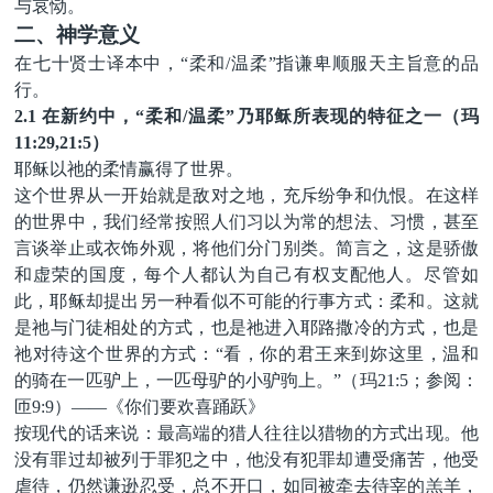
与哀恸。
二、神学意义
在七十贤士译本中，
“柔和
/
温柔
”指谦卑顺服天主旨意的品
行。
2.1 在新约中，“柔和/温柔”乃耶稣所表现的特征之一（玛
11:29,21:5）
耶稣以祂的柔情赢得了世界。
这个
世界
从一开始就是敌对之地，充斥纷争和仇恨。在
这样
的世界中，我们经常按照人们
习以为常
的想法、
习惯
，甚至
言谈举止或衣饰外观，将他们分门别类。简言
之
，这是骄傲
和虚荣的国度，每个人都认为
自己
有权支配他人。尽管
如
此
，耶稣
却
提出另一种看似不可能的行事方式：
柔和
。这就
是
祂
与门徒相处
的
方式，也是祂进入耶路撒冷的方式，也是
祂对待这个世界的方式：
“
看，你的君王来到妳这里，温和
的骑在一匹驴上，一匹母驴的小驴驹上。
”（玛
21:5
；
参阅：
匝
9:9
）
——
《
你们
要欢喜踊跃》
按现代的话来说：最高端的猎人往往以猎物的方式出现。他
没有罪过却被列于罪犯之中，他没有犯罪却遭受痛苦，他受
虐待，仍然谦逊忍受，总不开口，如同被牵去待宰的羔羊，