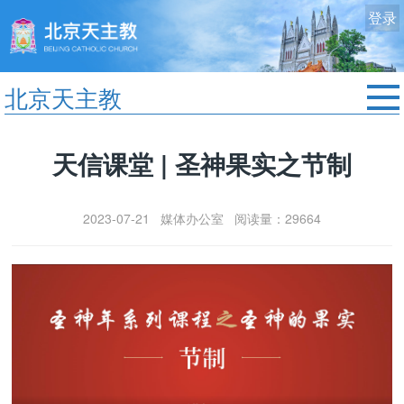
登录
北京天主教
首页
天信课堂 | 圣神果实之节制
教区动态
修院生活
2023-07-21 媒体办公室 阅读量：29664
认识天主
艺术欣赏
服务中心
政策法规
时事新闻