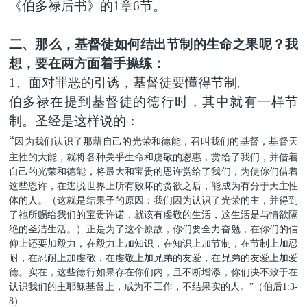
《伯多禄后书》的1章6节。
二、那么，基督徒如何结出节制的生命之果呢？我
想，要在两方面着手操练：
1
、面对罪恶的引诱，基督徒要懂得节制。
伯多禄在提到基督徒的德行时，其中就有一样节
制。圣经是这样说的：
“
因为我们认识了那藉自己的光荣和德能，召叫我们的基督，基督天
主性的大能，就将各种关乎生命和虔敬的恩惠，赏给了我们，并借着
自己的光荣和德能，将最大和宝贵的恩许赏给了我们，为使你们借着
这些恩许，在逃脱世界上所有败坏的贪欲之后，能成为有分于天主性
体的人。（这就是结果子的原因：我们因为认识了光荣的主，并得到
了祂所赐给我们的宝贵许诺，就该有虔敬的生活，这生活是与情欲隔
绝的圣洁生活。）正是为了这个原故，你们要全力奋勉，在你们的信
仰上还要加毅力，在毅力上加知识，在知识上加节制，在节制上加忍
耐，在忍耐上加虔敬，在虔敬上加兄弟的友爱，在兄弟的友爱上加爱
德。实在，这些德行如果存在你们内，且不断增添，你们决不致于在
认识我们的主耶稣基督上，成为不工作，不结果实的人。”（伯后1:3-
8）