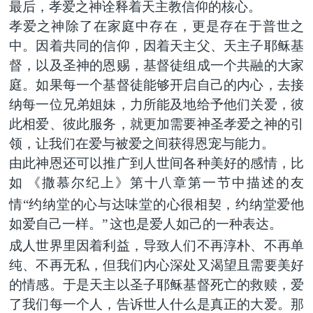
最后，孝爱之神诠释着天主教信仰的核心。
孝爱之神除了在家庭中存在，更是存在于普世之
中。因着共同的信仰，因着天主父、天主子耶稣基
督，以及圣神的恩赐，基督徒组成一个共融的大家
庭。如果每一个基督徒能够开启自己的内心，去接
纳每一位兄弟姐妹，力所能及地给予他们关爱，彼
此相爱、彼此服务，就更加需要神圣孝爱之神的引
领，让我们在爱与被爱之间获得恩宠与能力。
由此神恩还可以推广到人世间各种美好的感情，比
如
《撒慕尔纪上》第十八章第一节中描述的友
情“约纳堂的心与达味堂的心很相契，约纳堂爱他
如爱自己一样。”
这也是爱人如己的一种表达。
成人世界里因着利益，导致人们不再淳朴、不再单
纯、不再无私，但我们内心深处又渴望且需要美好
的情感。于是天主以圣子耶稣基督死亡的救赎，爱
了我们每一个人，告诉世人什么是真正的大爱。那