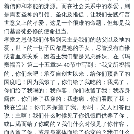
着信仰和本能的渊源。而在社会关系中的孝爱，则
是需要圣神的引领、圣化及推促，让我们去践行普
世意义上的孝爱，这是一个很难的命题，但却是我
们基督徒必修的使命担当。
孝爱之恩使我们体验到天主是我们的慈父以及祂的
爱，世上的一切子民都是祂的子女，尽管没有血缘
或者血亲关系，因着主我们都是兄弟姊妹。在《玛
窦福音》第二十五章
节中写到：“我父所祝福
34-40
的，你们来吧！承受自创世以来，给你们预备了的
国度吧！因为我饿了，你们给了我吃的；我渴了，
你们给了我喝的；我作客，你们收留了我：我赤身
露体，你们给了我穿的；我患病，你们看顾了我；
我在监里；你们来探望了我。那时，义人回答他
说：主啊！我们什么时候见了你饥饿而供养了你，
或口渴而给了你喝的？我们什么时候见了你作客，
而收留了你，或赤身露体而给了你穿的？我们什么