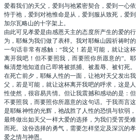
爱着我们的天父，爱到与祂紧密契合，爱到一心依
恃于祂，爱到对祂惟命是从，爱到服从致死，爱到
加尔瓦略山的十字架上。
由此可见孝爱是由感恩天主的态度所产生的爱的行
为，耶稣为我们做了表样。我对耶稣山园祈祷时的
一句话非常有感触：“我父！若是可能，就让这杯
离开我吧！但不要照我，而要照你所愿意的”。耶
稣清楚地知道自己即将被抓捕、被羞辱、被钉死。
在死亡前夕，耶稣人性的一面，让祂对天父发出我
父，若是可能，就让这杯离开我吧的呼求，这是人
性使然，很容易共情。但让我震撼和感动的是：但
不要照我，而要照你所愿意的这句话。于我而言这
是耶稣神性的光辉，祂战胜了人性的恐惧与软弱，
最终做出如天父一样大爱的选择，为我们受苦受难
而死。这份选择的勇气，需要怎样坚定及深沉的孝
爱之情与神恩。