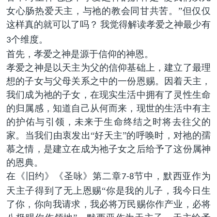
女心肠热爱天主，与祂的教会同甘共苦。”但仅仅
这样真的就可以了吗？
我觉得解读孝爱之神最少有
个维度。
3
首先，孝爱之神是源于信仰的神恩。
孝爱之神是以天主为父的信仰基础上，建立了最理
想的子女与父母关系之中的一份恩赐。因着天主，
我们成为祂的子女，在现实生活中拥有了灵性生命
的归属感，知道自己从何而来，现世的生活中有主
的护佑与引领，未来于生命终结之时将去往父的
家。当我们由衷发出“好天主”的呼唤时，对祂的孺
慕之情，是建立在成为祂子女之后给予了这份属神
的恩典。
在《旧约》《圣咏》第二章
节中，默西亚作为
7-8
天主子得到了无上恩赐“你是我的儿子，我今日生
了你，你向我请求，我必将万民赐你作产业，必将