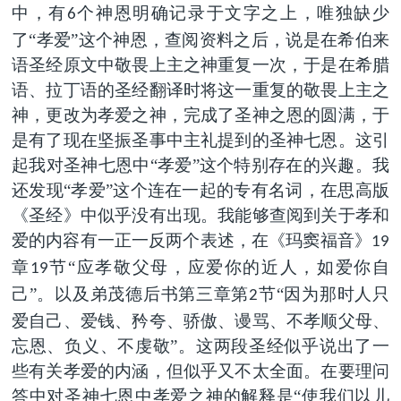
中，有
个神恩明确记录于文字之上，唯独缺少
6
了“孝爱”这个神恩，查阅资料之后，说是在希伯来
语圣经原文中敬畏上主之神重复一次，于是在希腊
语、拉丁语的圣经翻译时将这一重复的敬畏上主之
神，更改为孝爱之神，完成了圣神之恩的圆满，于
是有了现在坚振圣事中主礼提到的圣神七恩。这引
起我对圣神七恩中“孝爱”这个特别存在的兴趣。我
还发现“孝爱”这个连在一起的专有名词，在思高版
《圣经》中似乎没有出现。我能够查阅到关于孝和
爱的内容有一正一反两个表述，在《玛窦福音》
19
章
节“应孝敬父母，应爱你的近人，如爱你自
19
己”。以及弟茂德后书第三章第
节“因为那时人只
2
爱自己、爱钱、矜夸、骄傲、谩骂、不孝顺父母、
忘恩、负义、不虔敬”。这两段圣经似乎说出了一
些有关孝爱的内涵，但似乎又不太全面。在要理问
答中对圣神七恩中孝爱之神的解释是“使我们以儿