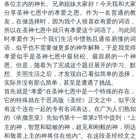
各位主内的神长、兄弟姐妹大家好！今天我和大家
分享圣神七恩中的孝爱之恩。作为一名普通的教
友，在做选择时，因为我个人很喜欢有爱的词语，
所以在圣神七恩中就只有孝爱这个词语了。与此同
时孝爱作为一个我们生活中惯熟且通俗易懂的词
语，似乎也不需要做更多的神学解释，于是我觉得
孝爱似乎是圣神七恩中最轻松、最容易的一个神
恩。但是，随着为了完成这个题目展开的学习、默
想、关照生活之后，才发现自己看似简单的选择，
实际并没有那么简单，甚至是遭遇了挑战。
首先就是“孝爱”在圣神七恩中是一个特殊的存在，
它的特殊就在于思高版《圣经》正文之中，似乎没
有这个连在一起的专有名词表达。在广为人们熟知
的《依撒意亚》先知书第十一章第
节中提到：“上
2
主的神，智慧和聪敏的神，超见和刚毅的神，明达
和敬畏上主的神将住在他内”。在这段圣经经文之