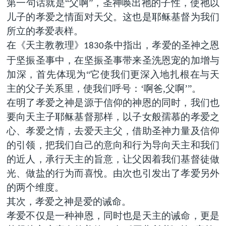
第一句话就是“父啊”，圣神唤出祂的子性，使祂以
儿子的孝爱之情面对天父。这也是耶稣基督为我们
所立的孝爱表样。
在《天主教教理》
条中指出，孝爱的圣神之恩
1830
于坚振圣事中，在坚振圣事带来圣洗恩宠的加增与
加深，首先体现为“它使我们更深入地扎根在与天
主的父子关系里，使我们呼号：
‘
啊爸,父啊’
”。
在明了孝爱之神是源于信仰的神恩的同时，我们也
要向天主子耶稣基督那样，以子女般孺慕的孝爱之
心、孝爱之情，去爱天主父，借助圣神力量及信仰
的引领，把我们自己的意向和行为导向天主和我们
的近人，承行天主的旨意，让父因着我们基督徒做
光、做盐的行为而喜悅。由次也引发出了孝爱另外
的两个维度。
其次，孝爱之神是爱的诫命。
孝爱不仅是一种神恩，同时也是天主的诫命，更是