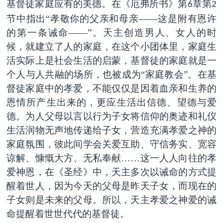
基督徒家庭应有的美德。在《厄弗所书》第
章第
6
2
节中指出“孝敬你的父亲和母亲——这是附有恩许
的第一条诫命——”。天主创造男人、女人的时
候，就建立了人的家庭，在这个小团体里，家庭生
活实际上是社会生活的启蒙，基督徒的家庭就是一
个人与人共融的场所，也被成为“家庭教会”。在基
督徒家庭中的孝爱，不能仅仅是因着血亲和生养的
恩情所产生出来的，更应生活出信德、望德与爱
德。为人父母以言以行为子女将信仰的奥迹和礼仪
生活润物无声地传递给子女，营造充满孝爱之神的
家庭氛围，彼此间学会关爱互助、守信务实、宽容
谅解、慷慨大方、无私奉献……这一人人向往的孝
爱神恩，在《圣经》中，天主多次以诫命的方式提
醒着世人，因为今天的父母是昨天子女，而现在的
子女则是未来的父母。所以，天主孝爱之神爱的诫
命提醒着世世代代的基督徒。