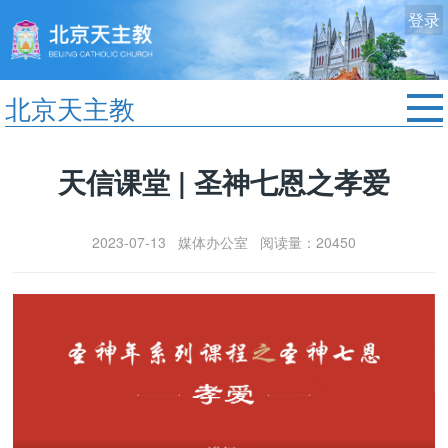
登录
北京天主教
首页
天信课堂 | 圣神七恩之孝爱
教区动态
修院生活
2023-07-13 媒体办公室 阅读量：20450
认识天主
艺术欣赏
服务中心
政策法规
时事新闻