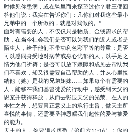
时候见你患病，或在监里而来探望过你？君王便回
答他们说：我实在告诉你们：凡你们对我这些最小
兄弟中的一个所做的，就是对我做的。”
面对有需要的人，不仅仅只是物质、金钱需求的帮
助，在当今社会我们是否可以为我们的近人或者是
陌生人，给予他们不带功利色彩平等的尊重；是否
可以感同身受地对病苦或身心忧郁的人，以手足之
情为他们祈祷；是否可以放下嫌隙和成见去帮助我
们不喜欢，却又很需要自己帮助的人，并从心里接
纳他（她）是我的兄弟姐妹……如果每个有需要的
人，能够在我们基督徒爱的行动中，感受到天父的
恩宠并获得释放，从而去彰显天父的光荣。在人的
本性之外，想要真正意义上的承行主旨，做天主所
喜悦的事情，还需要圣神恩赐我们超性的爱与被爱
的能力。
天主的人，你要追求虔敬（弟前六
）；你的
11-16