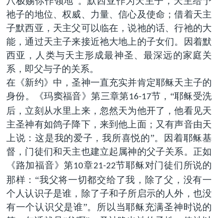
八极赐你作领地”。默西亚作为天主子，天主给予
祂子的地位、权威、力量、信心及使命；借着天主
子默西亚，天主父可以临在，说祂的话、行祂的大
能，通过天主子来接近祂大地上的子女们。因着默
西亚，人类与天主形成最神圣、最深远的家庭关
系，即父与子的关系。
在《新约》中，圣神一直充实并肯定耶稣天主子的
身份。《玛窦福音》第三章第
节，“耶稣受洗
16-17
后，立刻从水里上来，忽然天为他开了，他看见天
主圣神有如鸽子降下，来到他上面；又有声音由天
上说：这是我的爱子，我所喜悦的”。因着耶稣基
督，门徒们和天主也建立起属神的父子关系。正如
《路加福音》第
章
节耶稣对门徒们所说的
10
21-22
那样：“我父将一切都交给了我，除了父，没有一
个人认识子是谁，除了子和子所启示的人外，也没
有一个认识父是谁”。所以当耶稣充满圣神时说的