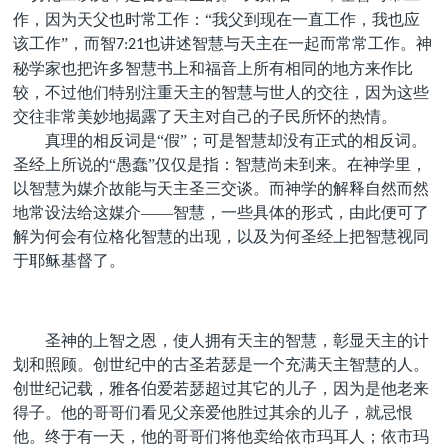
作，因为天父也时常工作：“我父到现在一直工作，我也应
该工作”，而智
也讲述智慧与天主在一起而常常工作。神
7:21
秘学家也把许多智慧书上和福音上所有相同的地方来作比
较，不过他们特别注重天主的智慧与世人的交往，因为这些
交往非常美妙地揭露了天主对自己的子民所怀的热情。
真理的相反词是“假”；可是智慧却没有正式的相反词。
圣经上所说的“愚蠢”仅仅是指：智慧尚未到来。在神学里，
以智慧为媒介故能与天主圣三交谈。而神学的解释自然而然
地常设法给这媒介——智慧，一些具体的形式，由此便可了
解为何会有位格化智慧的出现，以及为何圣经上把智慧视同
于耶稣基督了。
圣神的上智之恩，使人拥有天主的智慧，彰显天主的计
划和照顾。创世纪中的古圣若瑟是一个充满天主智慧的人。
创世纪记载，雅各伯爱若瑟超过其它的儿子，因为是他老来
得子。他的哥哥们看见父亲爱他胜过其余的儿子，就忌恨
他。终于有一天，他的哥哥们将他卖给依市玛耳人；依市玛