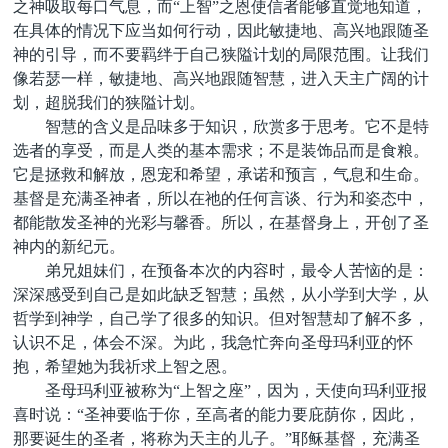
之神吸取每口气息，而“上智”之恩使信者能够直觉地知道，
在具体的情况下应当如何行动，因此敏捷地、高兴地跟随圣
神的引导，而不要羁绊于自己狭隘计划的局限范围。让我们
像若瑟一样，敏捷地、高兴地跟随智慧，进入天主广阔的计
划，超脱我们的狭隘计划。
智慧的含义是品味多于知识，欣赏多于思考。它不是特
选者的享受，而是人类的基本需求；不是装饰品而是食粮。
它是拯救和解放，恩宠和希望，承诺和预言，气息和生命。
基督是充满圣神者，所以在祂的任何言谈、行为和姿态中，
都能散发圣神的光彩与馨香。所以，在基督身上，开创了圣
神内的新纪元。
弟兄姐妹们，在预备本次的内容时，最令人苦恼的是：
深深感受到自己是如此缺乏智慧；虽然，从小学到大学，从
哲学到神学，自己学了很多的知识。但对智慧却了解不多，
认识不足，体会不深。为此，我急忙奔向圣母玛利亚的怀
抱，希望她为我祈求上智之恩。
圣母玛利亚被称为“上智之座”，因为，天使向玛利亚报
喜时说：“圣神要临于你，至高者的能力要庇荫你，因此，
那要诞生的圣者，将称为天主的儿子。”耶稣基督，充满圣