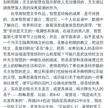
划和照顾；天主的智慧也指示那世人无法懂得的，天主借以
拯救堕落人类的深奥莫测的作为。
在早期智慧文学作品，智慧是经验的成果，是可传授
的。后来智慧成了媒介，透过它，一个人在反省中、默观中
了解自已、世界和历史；接着演变成激发思想的原理。“智
慧”非但是天主的一项属性和美德，在箴言的第八章、智慧
篇第七章等章节上位格化；并且，按字面来讲，似乎是成为
一个与天主隔离而独立的位格。圣教会初期的教父，把这些
经文，直接归附在“圣言”身上。然而，在希伯来人的圣经中
究竟对这端道理觉悟到什么程度呢？可能只是把这些经文当
作天主智慧的一种极生动的描述。而圣若望和圣保禄透过历
史上的耶稣的生活和启示，更彻底明白了希伯来圣经所载的
天主智慧的意义。教父和圣师们也纷纷传承并阐明两位宗徒
的义理。如果把基督对自己，或宗徒们关于他所说的一些事
加以推究，便可以明白旧约上位格化的智慧，按圣经的奥
义，实在是在暗示天主圣言，或更具体说，暗示降生为人的
圣子——耶稣基督。比如：若
，基督说：“我是由天主
8:42
出发而来的”，而德
也说“我由至高者的口中出生，我在
24:5
一切化工以先，是首先出生的。”又如若
，基督时常工
5: 17