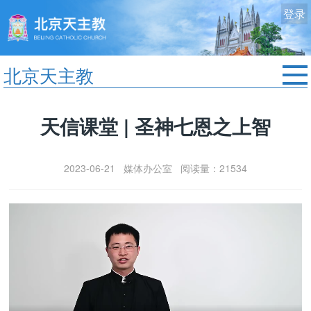
登录
北京天主教
首页
天信课堂 | 圣神七恩之上智
教区动态
修院生活
2023-06-21 媒体办公室 阅读量：21534
认识天主
艺术欣赏
服务中心
政策法规
时事新闻