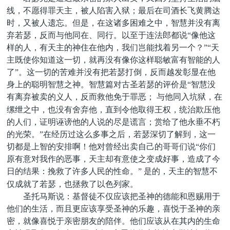
线，不愿得罪天主，被人陷害入狱；最后在司酒长飞黄腾达
时，又被人遗忘。但是，在这诸多困难之中，智慧并没有离
弃若瑟，反而与他同在、同行。以至于连法郎都说“像他这
样的人，有天主的神住在他内，我们岂能找着另一个？”“天
主既使你知道这一切，就再没有像你这样聪敏富有智能的人
了”。这一切的苦难并没有把若瑟打倒，反而越发彰显在他
身上的聪明智慧之神。智慧篇对古圣若瑟的评价是“智慧没
有离弃被卖的义人，反而救他免于罪恶；
与他同入坑狱，在
缧绁之中，也没有舍弃他，直到令他取得王权，统治欺压他
的人们，证明诬谤他的人说的尽是谎言；赏给了他永垂不朽
的光荣。”在经历过这么多事之后，若瑟深切了解到，这一
切都是上智的安排啊！他对曾经出卖自己的哥哥们说“你们
原有意对我作的恶事，天主却有意使之变成好事，造成了今
日的结果：挽救了许多人民的性命。”
是的，天主的智慧不
仅成就了若瑟，也拯救了以色列家。
圣托马斯说：基督徒不仅应该把圣神的德能和恩赐用于
他们的生活，而且更应该享受圣神的乐趣，喜悦于圣神的亲
密，就像喜悦于亲密朋友的陪伴。他们应该从在其内的生命