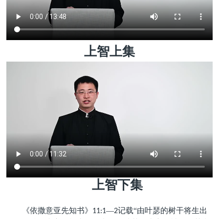
上智上集
上智下集
《依撒意亚先知书》
—
记载“由叶瑟的树干将生出
11:1
2