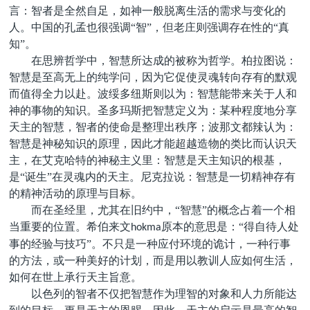
言：智者是全然自足，如神一般脱离生活的需求与变化的
人。中国的孔孟也很强调“智”，但老庄则强调存在性的“真
知”。
在思辨哲学中，智慧所达成的被称为哲学。柏拉图说：
智慧是至高无上的纯学问，因为它促使灵魂转向存有的默观
而值得全力以赴。波绥多纽斯则以为：智慧能带来关于人和
神的事物的知识。圣多玛斯把智慧定义为：某种程度地分享
天主的智慧，智者的使命是整理出秩序；波那文都辣认为：
智慧是神秘知识的原理，因此才能超越造物的类比而认识天
主，在艾克哈特的神秘主义里：智慧是天主知识的根基，
是“诞生”在灵魂内的天主。尼克拉说：智慧是一切精神存有
的精神活动的原理与目标。
而在圣经里，尤其在旧约中，“智慧”的概念占着一个相
当重要的位置。希伯来文
原本的意思是：“得自待人处
hokma
事的经验与技巧”。不只是一种应付环境的诡计，一种行事
的方法，或一种美好的计划，而是用以教训人应如何生活，
如何在世上承行天主旨意。
以色列的智者不仅把智慧作为理智的对象和人力所能达