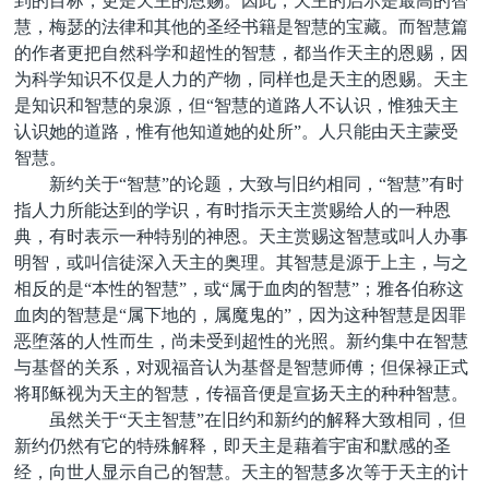
到的目标，更是天主的恩赐。因此，天主的启示是最高的智
慧，梅瑟的法律和其他的圣经书籍是智慧的宝藏。而智慧篇
的作者更把自然科学和超性的智慧，都当作天主的恩赐，因
为科学知识不仅是人力的产物，同样也是天主的恩赐。天主
是知识和智慧的泉源，但“智慧的道路人不认识，惟独天主
认识她的道路，惟有他知道她的处所”。人只能由天主蒙受
智慧。
新约关于“智慧”的论题，大致与旧约相同，“智慧”有时
指人力所能达到的学识，有时指示天主赏赐给人的一种恩
典，有时表示一种特别的神恩。天主赏赐这智慧或叫人办事
明智，或叫信徒深入天主的奥理。其智慧是源于上主，与之
相反的是“本性的智慧”，或“属于血肉的智慧”；雅各伯称这
血肉的智慧是“属下地的，属魔鬼的”，因为这种智慧是因罪
恶堕落的人性而生，尚未受到超性的光照。新约集中在智慧
与基督的关系，对观福音认为基督是智慧师傅；但保禄正式
将耶稣视为天主的智慧，传福音便是宣扬天主的种种智慧。
虽然关于“天主智慧”在旧约和新约的解释大致相同，但
新约仍然有它的特殊解释，即天主是藉着宇宙和默感的圣
经，向世人显示自己的智慧。天主的智慧多次等于天主的计