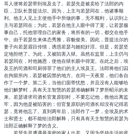
耳人便将若瑟带到埃及去了。若瑟先是被卖给了法郎的内
臣，卫队长普提法尔。因为，上主与若瑟同在，他诸事顺
利。他主人见上主使他手中所做的事，无不顺利，认识到上
主与若瑟同在；为此，若瑟在他主人眼中得了宠，让若瑟服
事自己，托他管理自己的家务，将所有的一切，都交在他手
中。由于若瑟生来体态秀雅，容貌俊美。因此，普提法尔的
妻子向若瑟眉目传情，诱惑若瑟与她犯奸淫。但是，若瑟坚
定地拒绝了。为此，又被陷害入狱。虽然在监里，上主仍与
若瑟同在，对他施恩，使他在狱长眼中得宠。在此之后，埃
及王的司酒和司厨得罪了他们的主人埃及王。法郎将他们囚
在拘留所内，若瑟被囚禁的地方。在同一天夜里，他们各自
作了一个梦。第二天，当他们面带忧愁，并且没有人能够给
他们解梦时，具有天主智慧的若瑟准确解释了梦所昭示的未
来。若瑟请求司酒长官复原职时，不要忘记他，救他出离监
牢，因为他是被陷害的；但官复原职的司酒长却没有记得若
瑟，竟将他忘了。直到两年后，法郎作了一梦，全埃及的术
士和贤士，都不能给法郎解释，只有具有天主智慧的若瑟为
法郎正确解释了梦的含义。
若瑟先是遭遇最亲密的家人出卖，又因为坚持生活的底