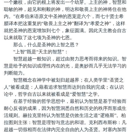
一个嫩枝，由它的根上将发出一个幼芽。上主的神，智慧和
聪敏的神，超见和刚毅的神，明达和敬畏上主的神将住在他
内。”在希伯来语原文中圣神的恩宠是六个，而七十贤士希
腊译本把这重复的“敬畏上主之神”翻译为“孝爱之神”，这样
就把圣神的恩宠增加到七个，象征圆满。因此天主教会自古
以来就取了这七项为圣神的七恩。
那么，什么是圣神的上智之恩？
“上智”既是“天主的智慧”：
智慧超越一般知识，超过由努力思考而得来的知识。智
慧是给予的知识或理性内在的光，是奥妙而几乎无法学习的
判断能力。
智慧概念在神学中被划归超越界；在人类学里“圣贤之
人”被看成是：人藉着追求智慧而达到自我的完成；在认识
论中，哲学自古以来就被看成是“爱智慧”之学。
在基于经验的哲学思想中，最初认为智慧是基于经验而
耐心反省的成果，因为智慧洞悉自然和历史的秩序而形成生
活规则。赫拉克里特认为智慧是仿效生活之道“逻格斯”。柏
拉图则主张：智慧是理智与意志的和谐。克利西布斯称：凡
超越一切假相而在法律内完全自由的人为圣贤。对塞内加而