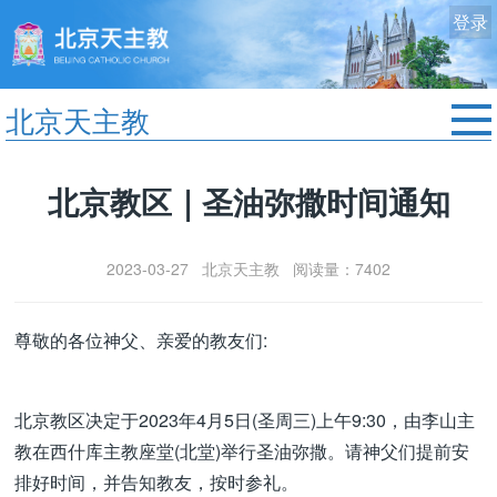
登录
北京天主教
首页
北京教区｜圣油弥撒时间通知
教区动态
修院生活
2023-03-27 北京天主教 阅读量：7402
认识天主
艺术欣赏
尊敬的各位神父、亲爱的教友们:
服务中心
政策法规
北京教区决定于2023年4月5日(圣周三)上午9:30，由李山主
时事新闻
教在西什库主教座堂(北堂)举行圣油弥撒。请神父们提前安
排好时间，并告知教友，按时参礼。